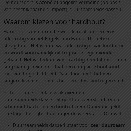
6
De houtsoort is azobé of angelim vermelho (op basis
5
van beschikbaarheid import), duurzaamheidsklasse 1.
x
Waarom kiezen voor hardhout?
6
5
Hardhout is een term die we allemaal kennen en is
l
afkomstig van het Engels ‘hardwood’. Dit betekent
e
stevig hout. Het is hout wat afkomstig is van loofbomen
n
en wordt voornamelijk uit tropische regenwouden
g
gehaald. Het is sterk en veerkrachtig. Omdat de bomen
t
langzaam groeien ontstaat een compacte houtsoort
e
met een hoge dichtheid. Daardoor heeft het een
3
langere levensduur en is het beter bestand tegen vocht.
0
0
Bij hardhout spreek je vaak over een
0
duurzaamheidsklasse. Dit geeft de weerstand tegen
m
schimmel, bacteriën en houtrot weer. Daarvoor geldt:
m
hoe lager het cijfer, hoe hoger de weerstand. Oftewel:
m
Duurzaamheidsklasse
1
staat voor
zeer duurzaam
e