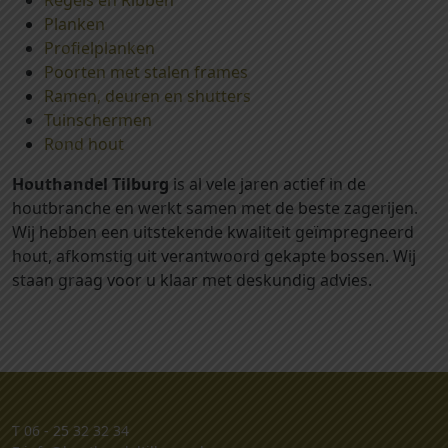
Regels en Ribben
l
Planken
Profielplanken
Poorten met stalen frames
Ramen, deuren en shutters
Tuinschermen
Rond hout
Houthandel Tilburg
is al vele jaren actief in de
houtbranche en werkt samen met de beste zagerijen.
Wij hebben een uitstekende kwaliteit geïmpregneerd
hout, afkomstig uit verantwoord gekapte bossen. Wij
staan graag voor u klaar met deskundig advies.
T
06 - 25 32 32 34