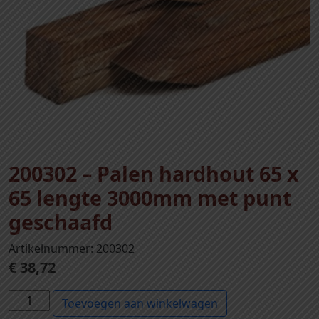
200302 – Palen hardhout 65 x
65 lengte 3000mm met punt
geschaafd
Artikelnummer: 200302
€
38,72
2
Toevoegen aan winkelwagen
0