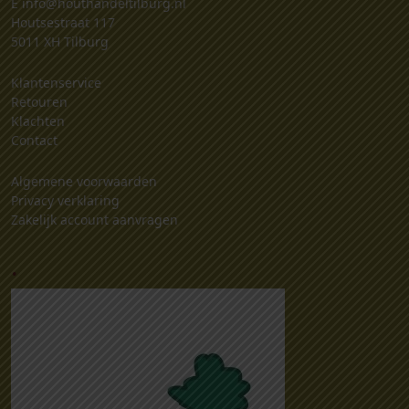
E
info@houthandeltilburg.nl
Houtsestraat 117
5011 XH Tilburg
Klantenservice
Retouren
Klachten
Contact
Algemene voorwaarden
Privacy verklaring
Zakelijk account aanvragen
.