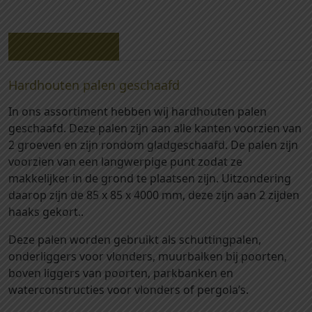
0
3
0
Beschrijving
2
-
Hardhouten palen geschaafd
P
In ons assortiment hebben wij hardhouten palen
a
geschaafd. Deze palen zijn aan alle kanten voorzien van
l
2 groeven en zijn rondom gladgeschaafd. De palen zijn
e
voorzien van een langwerpige punt zodat ze
n
makkelijker in de grond te plaatsen zijn. Uitzondering
h
daarop zijn de 85 x 85 x 4000 mm, deze zijn aan 2 zijden
a
haaks gekort..
r
d
Deze palen worden gebruikt als schuttingpalen,
h
onderliggers voor vlonders, muurbalken bij poorten,
o
boven liggers van poorten, parkbanken en
u
waterconstructies voor vlonders of pergola’s.
t