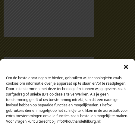
8
m
m
d
o
o
.
s
à
5
0
s
Om de beste ervaringen te bieden, gebruiken wij technologieën zoals
t
cookies om informatie over je apparaat op te slaan en/of te raadplegen.
Door in te stemmen met deze technologieën kunnen wij gegevens zoals
u
surfgedrag of unieke ID's op deze site verwerken. Als je geen
k
toestemming geeft of uw toestemming intrekt, kan dit een nadelige
s
invloed hebben op bepaalde functies en mogelijkheden. Firefox
gebruikers dienen mogelijk op het schildje te klikken in de adresbalk voor
a
extra toestemmingen om alle functies zoals bestellen mogelijk te maken.
a
Voor vragen kunt u terecht bij info@houthandeltilburg.nl!
n
t