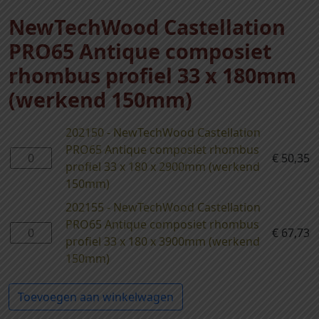
NewTechWood Castellation
PRO65 Antique composiet
rhombus profiel 33 x 180mm
(werkend 150mm)
202150 - NewTechWood Castellation
PRO65 Antique composiet rhombus
2
€
50,35
profiel 33 x 180 x 2900mm (werkend
0
150mm)
2
1
202155 - NewTechWood Castellation
5
PRO65 Antique composiet rhombus
2
€
67,73
0
profiel 33 x 180 x 3900mm (werkend
0
-
150mm)
2
N
1
e
Toevoegen aan winkelwagen
5
w
5