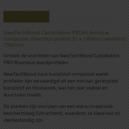
T
-
e
N
c
Beschrijving
e
h
w
W
NewTechWood Castellation PRO65 Antique
T
o
composiet rhombus profiel 33 x 180mm (werkend
e
o
150mm)
c
d
h
Ontdek de voordelen van NewTechWood Castellation
C
W
PRO Rhombus wandprofielen
a
o
s
NewTechWood hout-kunststof-composiet wand
o
t
profielen zijn vervaardigd uit een mix van gerecycled
d
e
kunststof en houtvezels, wat het zeer stabiel en
C
l
duurzaam maakt.
a
l
s
De planken zijn voorzien van een extra co-extrusie
a
t
beschermlaag (Ultrashield), waardoor ze kleurvast en
t
e
vlekbestendig zijn.
i
l
o