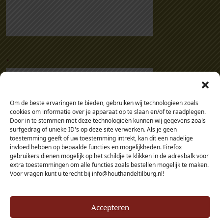
m
m
(
w
e
.
r
k
e
n
Om de beste ervaringen te bieden, gebruiken wij technologieën zoals
d
cookies om informatie over je apparaat op te slaan en/of te raadplegen.
1
Door in te stemmen met deze technologieën kunnen wij gegevens zoals
surfgedrag of unieke ID's op deze site verwerken. Als je geen
8
toestemming geeft of uw toestemming intrekt, kan dit een nadelige
5
invloed hebben op bepaalde functies en mogelijkheden. Firefox
m
gebruikers dienen mogelijk op het schildje te klikken in de adresbalk voor
extra toestemmingen om alle functies zoals bestellen mogelijk te maken.
m
Voor vragen kunt u terecht bij info@houthandeltilburg.nl!
)
a
a
Accepteren
n