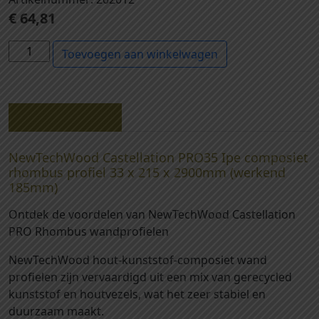
€
64,81
2
Toevoegen aan winkelwagen
0
2
0
1
Beschrijving
2
-
NewTechWood Castellation PRO35 Ipe composiet
N
rhombus profiel 33 x 215 x 2900mm (werkend
e
185mm)
w
Ontdek de voordelen van NewTechWood Castellation
T
PRO Rhombus wandprofielen
e
c
NewTechWood hout-kunststof-composiet wand
h
profielen zijn vervaardigd uit een mix van gerecycled
W
kunststof en houtvezels, wat het zeer stabiel en
o
duurzaam maakt.