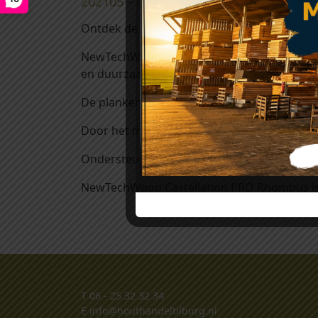
202105 – NewTechWood Castellation P
Ontdek de voordelen van NewTechWood Cas
NewTechWood hout-kunststof-composiet wand 
en duurzaam maakt.
De planken zijn voorzien van een extra co-e
Door het meerkleurige effect in de toplaag 
Ondersteund door een garantie van 25 jaar.
NewTechWood Castellation PRO Rhombus is 
T
06 - 25 32 32 34
E
info@houthandeltilburg.nl