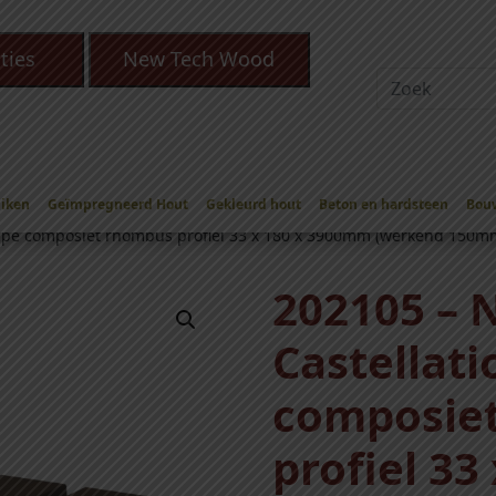
ties
New Tech Wood
Eiken
Geïmpregneerd Hout
Gekleurd hout
Beton en hardsteen
Bou
Gevelbekleding
/
NewTechWood Rhombus Ipe
/
NewTechWood Caste
Ipe composiet rhombus profiel 33 x 180 x 3900mm (werkend 150m
202105 –
Castellat
composie
profiel 3