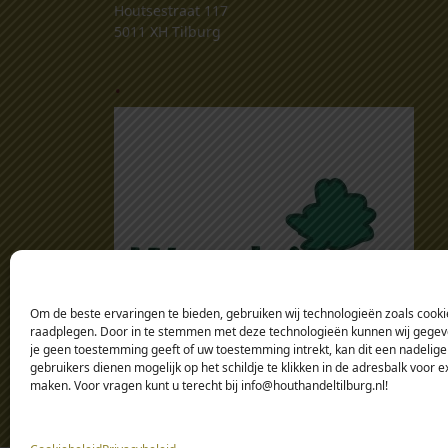
Houtsestraat 117
5011 XH Tilburg
.
Om de beste ervaringen te bieden, gebruiken wij technologieën zoals cookie
raadplegen. Door in te stemmen met deze technologieën kunnen wij gegeven
je geen toestemming geeft of uw toestemming intrekt, kan dit een nadelige
gebruikers dienen mogelijk op het schildje te klikken in de adresbalk voor 
maken. Voor vragen kunt u terecht bij info@houthandeltilburg.nl!