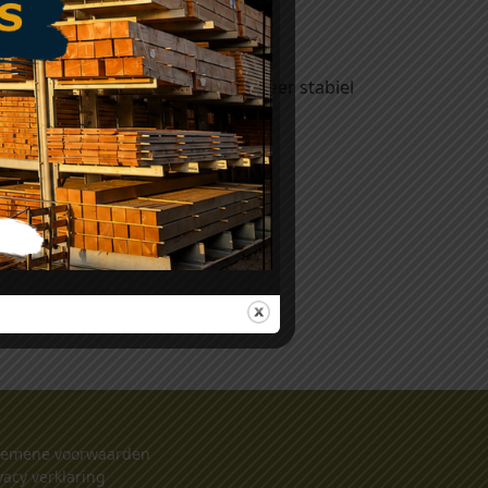
00mm (werkend 150mm)
ststof en houtvezels, wat het zeer stabiel
n vlekbestendig zijn.
t onderhoud ervan.
gemene voorwaarden
vacy verklaring