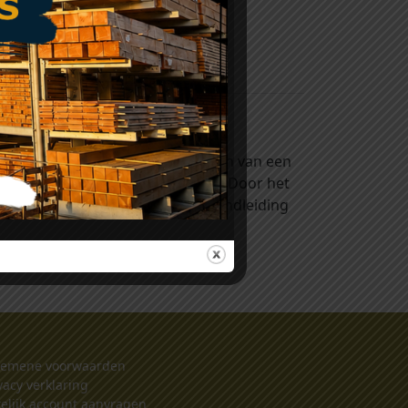
aluminium profielen zijn voorzien van een
zelfde kleur als de wand of gevel. Door het
oud ervan. Kijk voor de montagehandleiding
gemene voorwaarden
vacy verklaring
elijk account aanvragen