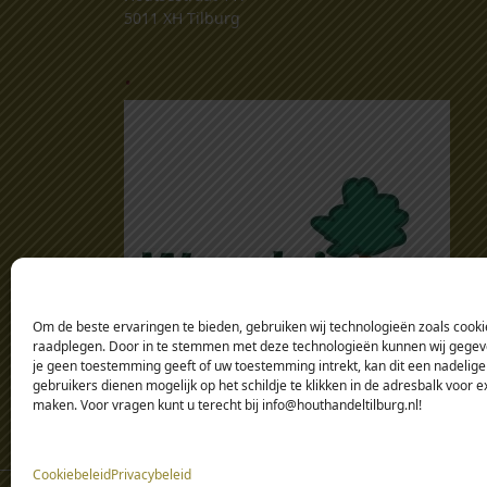
5011 XH Tilburg
.
Om de beste ervaringen te bieden, gebruiken wij technologieën zoals cookie
raadplegen. Door in te stemmen met deze technologieën kunnen wij gegeven
je geen toestemming geeft of uw toestemming intrekt, kan dit een nadelige
gebruikers dienen mogelijk op het schildje te klikken in de adresbalk voor 
maken. Voor vragen kunt u terecht bij info@houthandeltilburg.nl!
Cookiebeleid
Privacybeleid