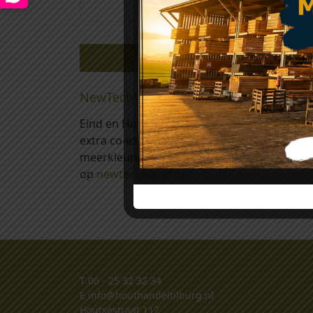
Beschrijving
NewTechWood eindprofiel Red Cedar 
Eind en Hoekprofielen zijn belangrijk voor
extra co-extrusie beschermlaag (Ultrashield)
meerkleurige effect in de toplaag geniet u 
op
newtechwood.nl
T
06 - 25 32 32 34
E
info@houthandeltilburg.nl
Houtsestraat 117