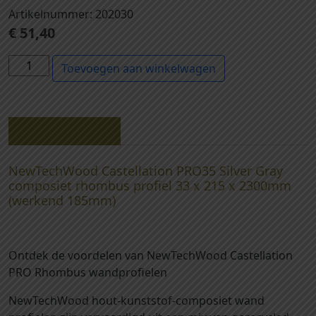
Artikelnummer: 202030
€
51,40
2
Toevoegen aan winkelwagen
0
2
0
3
Beschrijving
0
-
NewTechWood Castellation PRO35 Silver Gray
N
composiet rhombus profiel 33 x 215 x 2300mm
e
(werkend 185mm)
w
T
e
Ontdek de voordelen van NewTechWood Castellation
c
PRO Rhombus wandprofielen
h
W
NewTechWood hout-kunststof-composiet wand