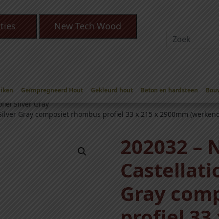
ties
New Tech Wood
Eiken
Geïmpregneerd Hout
Gekleurd hout
Beton en hardsteen
Bou
Gevelbekleding
/
NewTechWood Rhombus Silver Gray
/
el Silver Gray
ilver Gray composiet rhombus profiel 33 x 215 x 2900mm (werke
202032 –
Castellati
Gray com
profiel 3