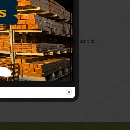
0mm (werkend 185mm)
ststof en houtvezels, wat het zeer stabiel
n vlekbestendig zijn.
t onderhoud ervan.