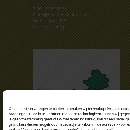
T
06 - 25 32 32 34
E
info@houthandeltilburg.nl
Houtsestraat 117
5011 XH Tilburg
.
Om de beste ervaringen te bieden, gebruiken wij technologieën zoals cookie
raadplegen. Door in te stemmen met deze technologieën kunnen wij gegeven
je geen toestemming geeft of uw toestemming intrekt, kan dit een nadelige
gebruikers dienen mogelijk op het schildje te klikken in de adresbalk voor 
maken. Voor vragen kunt u terecht bij info@houthandeltilburg.nl!