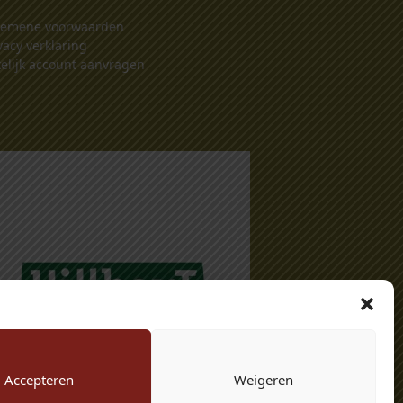
gemene voorwaarden
vacy verklaring
elijk account aanvragen
Accepteren
Weigeren