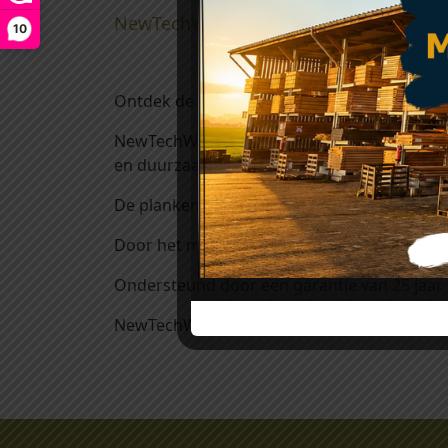
NewTechWood Castellation PRO35 Silv
10
Ontdek de voordelen van NewTechWood Cas
NewTechWood hout-kunststof-composiet wand 
en duurzaam maakt.
De planken zijn voorzien van een extra co-e
Door het meerkleurige effect in de toplaag 
Ondersteund door een garantie van 25 jaar.
NewTechWood Castellation PRO Rhombus is 