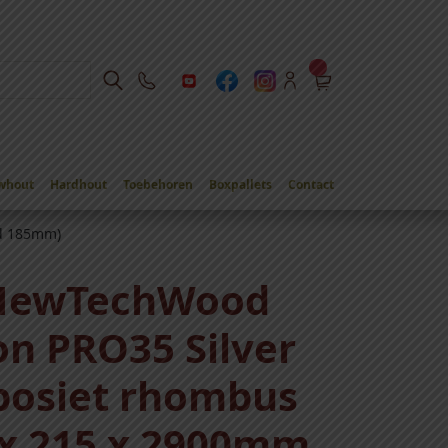
whout
Hardhout
Toebehoren
Boxpallets
Contact
nd 185mm)
 NewTechWood
on PRO35 Silver
posiet rhombus
3 x 215 x 2900mm