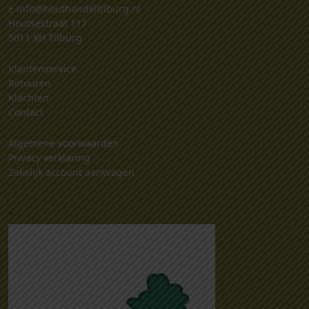
E
info@houthandeltilburg.nl
Houtsestraat 117
5011 XH Tilburg
Klantenservice
Retouren
Klachten
Contact
Algemene voorwaarden
Privacy verklaring
Zakelijk account aanvragen
.