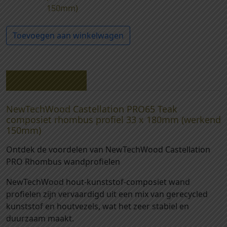
0
-
150mm)
2
N
1
e
Toevoegen aan winkelwagen
2
w
5
T
-
e
N
c
Beschrijving
e
h
w
W
NewTechWood Castellation PRO65 Teak
T
o
composiet rhombus profiel 33 x 180mm (werkend
e
o
150mm)
c
d
h
Ontdek de voordelen van NewTechWood Castellation
C
W
PRO Rhombus wandprofielen
a
o
s
NewTechWood hout-kunststof-composiet wand
o
t
profielen zijn vervaardigd uit een mix van gerecycled
d
e
kunststof en houtvezels, wat het zeer stabiel en
C
l
duurzaam maakt.
a
l