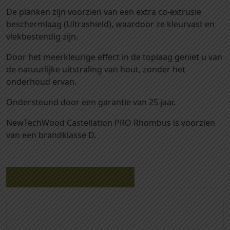
s
De planken zijn voorzien van een extra co-extrusie
a
t
beschermlaag (Ultrashield), waardoor ze kleurvast en
t
e
vlekbestendig zijn.
i
l
o
l
Door het meerkleurige effect in de toplaag geniet u van
n
a
de natuurlijke uitstraling van hout, zonder het
P
t
onderhoud ervan.
R
i
O
Ondersteund door een garantie van 25 jaar.
o
6
n
NewTechWood Castellation PRO Rhombus is voorzien
5
P
van een brandklasse D.
T
R
e
O
a
6
k
5
Gerelateerde producten
c
T
o
e
m
a
p
k