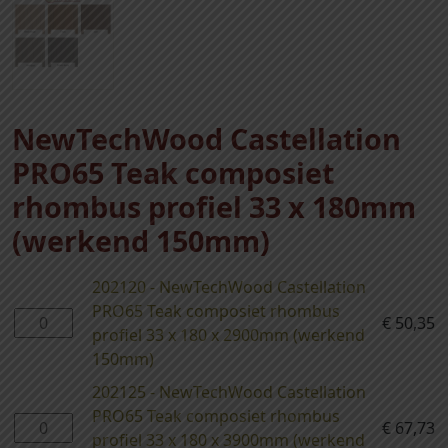
NewTechWood Castellation
PRO65 Teak composiet
rhombus profiel 33 x 180mm
(werkend 150mm)
202120 - NewTechWood Castellation
PRO65 Teak composiet rhombus
2
€
50,35
profiel 33 x 180 x 2900mm (werkend
0
150mm)
2
1
202125 - NewTechWood Castellation
2
PRO65 Teak composiet rhombus
2
€
67,73
0
profiel 33 x 180 x 3900mm (werkend