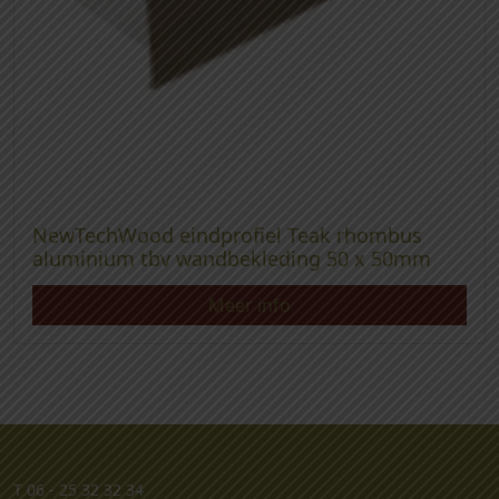
NewTechWood eindprofiel Teak rhombus
aluminium tbv wandbekleding 50 x 50mm
Meer info
T
06 - 25 32 32 34