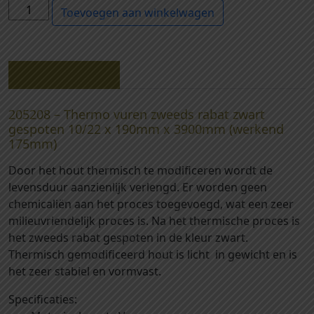
2
Toevoegen aan winkelwagen
0
5
2
0
Beschrijving
8
-
205208 – Thermo vuren zweeds rabat zwart
T
gespoten 10/22 x 190mm x 3900mm (werkend
h
175mm)
e
Door het hout thermisch te modificeren wordt de
r
levensduur aanzienlijk verlengd. Er worden geen
m
chemicaliën aan het proces toegevoegd, wat een zeer
o
milieuvriendelijk proces is. Na het thermische proces is
v
het zweeds rabat gespoten in de kleur zwart.
u
Thermisch gemodificeerd hout is licht in gewicht en is
r
het zeer stabiel en vormvast.
e
n
Specificaties:
z