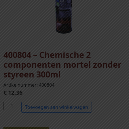
400804 – Chemische 2
componenten mortel zonder
styreen 300ml
Artikelnummer: 400804
€
12,36
4
Toevoegen aan winkelwagen
0
0
8