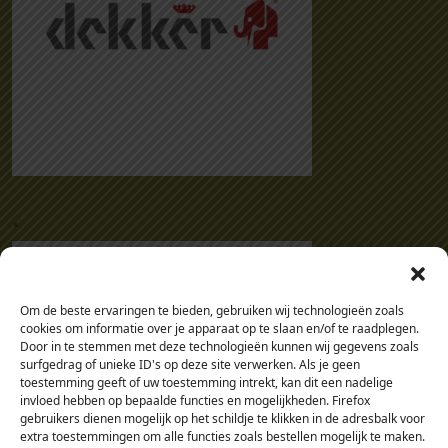
.
Om de beste ervaringen te bieden, gebruiken wij technologieën zoals
cookies om informatie over je apparaat op te slaan en/of te raadplegen.
Door in te stemmen met deze technologieën kunnen wij gegevens zoals
surfgedrag of unieke ID's op deze site verwerken. Als je geen
toestemming geeft of uw toestemming intrekt, kan dit een nadelige
invloed hebben op bepaalde functies en mogelijkheden. Firefox
gebruikers dienen mogelijk op het schildje te klikken in de adresbalk voor
extra toestemmingen om alle functies zoals bestellen mogelijk te maken.