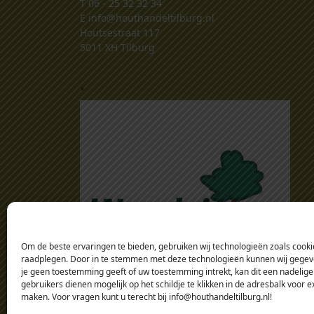
T
06 - 25 32 32 34
E
info@houthandeltilburg.nl
Houtsestraat 117
5011 XH Tilburg
.
Om de beste ervaringen te bieden, gebruiken wij technologieën zoals cookie
raadplegen. Door in te stemmen met deze technologieën kunnen wij gegeven
je geen toestemming geeft of uw toestemming intrekt, kan dit een nadelige
gebruikers dienen mogelijk op het schildje te klikken in de adresbalk voor 
maken. Voor vragen kunt u terecht bij info@houthandeltilburg.nl!