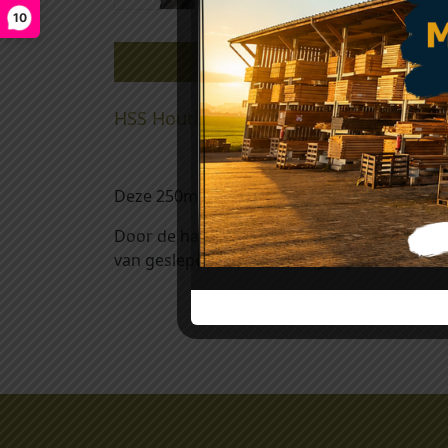
10
Beschrijving
HSS Houtboren diverse maten
Deze 250mm boor is extra lange houtboor v
Door de handige centreerpunt en de dubbele
van geslepen HSS staal (High Speed Steel) waa