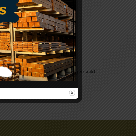
n.
de boor vol loopt. De houtboor is gemaakt