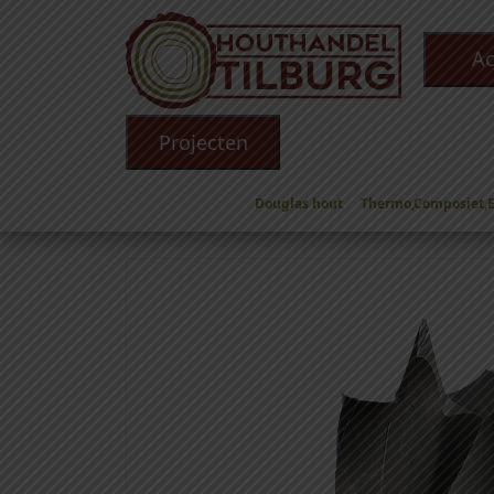
Ac
Projecten
Douglas hout
Thermo,Composiet,
Winkel
/
Toebehoren
/
Boren en schroefbits
/
B