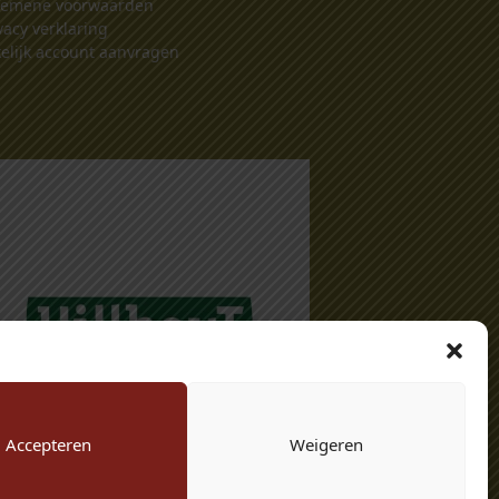
gemene voorwaarden
vacy verklaring
elijk account aanvragen
Accepteren
Weigeren