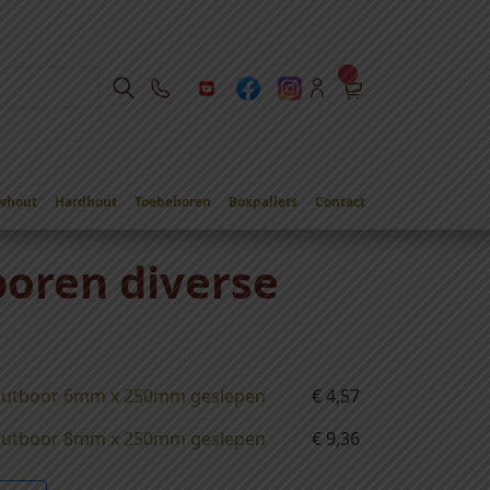
whout
Hardhout
Toebehoren
Boxpallets
Contact
oren diverse
outboor 6mm x 250mm geslepen
€
4,57
outboor 8mm x 250mm geslepen
€
9,36