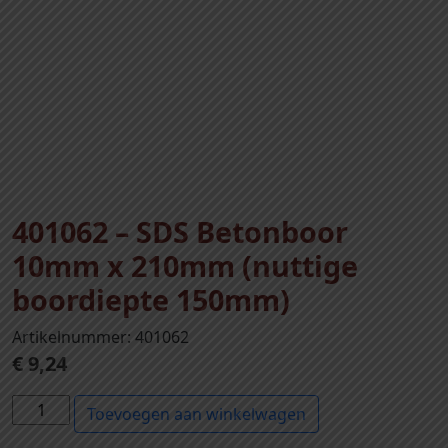
401062 – SDS Betonboor
10mm x 210mm (nuttige
boordiepte 150mm)
Artikelnummer: 401062
€
9,24
4
Toevoegen aan winkelwagen
0