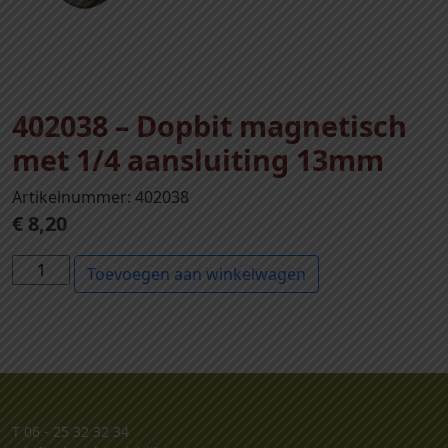
402038 – Dopbit magnetisch
met 1/4 aansluiting 13mm
Artikelnummer: 402038
€
8,20
4
Toevoegen aan winkelwagen
0
2
0
3
8
-
T
06 - 25 32 32 34
D