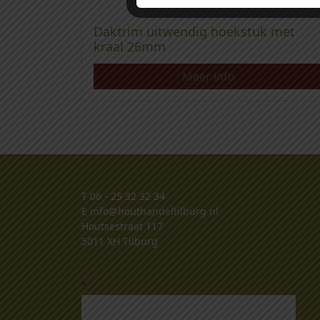
Daktrim uitwendig hoekstuk met
kraal 26mm
Meer info
T
06 - 25 32 32 34
E
info@houthandeltilburg.nl
Houtsestraat 117
5011 XH Tilburg
.