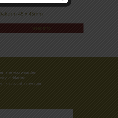
Daktrim 45 x 45mm
Meer info
gemene voorwaarden
vacy verklaring
elijk account aanvragen