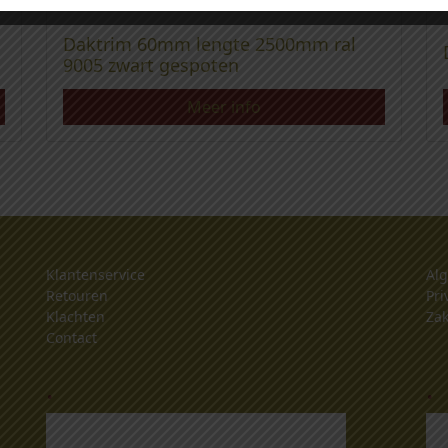
Daktrim 60mm lengte 2500mm ral
9005 zwart gespoten
Meer info
Klantenservice
Al
Retouren
Pri
Klachten
Zak
Contact
.
.