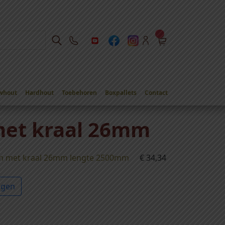
whout
Hardhout
Toebehoren
Boxpallets
Contact
met kraal 26mm
im met kraal 26mm lengte 2500mm
€
34,34
agen