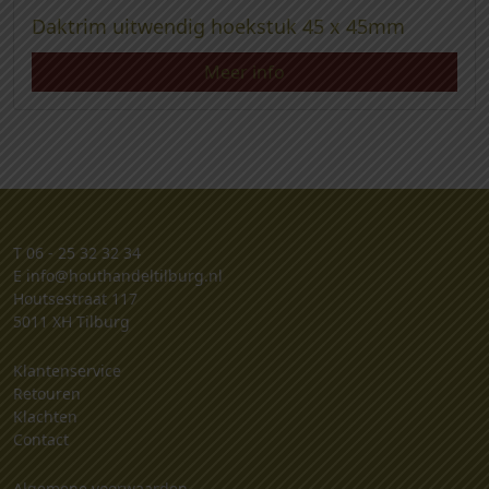
Daktrim uitwendig hoekstuk 45 x 45mm
Meer info
T
06 - 25 32 32 34
E
info@houthandeltilburg.nl
Houtsestraat 117
5011 XH Tilburg
Klantenservice
Retouren
Klachten
Contact
Algemene voorwaarden