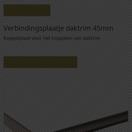
-
Beschrijving
V
e
Verbindingsplaatje daktrim 45mm
r
b
Koppelplaat voor het koppelen van daktrim
i
n
d
Gerelateerde producten
i
n
g
s
p
l
a
a
t
j