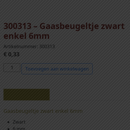
300313 – Gaasbeugeltje zwart
enkel 6mm
Artikelnummer: 300313
€
0,33
3
Toevoegen aan winkelwagen
0
0
3
1
Beschrijving
3
-
Gaasbeugeltje zwart enkel 6mm
G
Zwart
a
6 mm
a