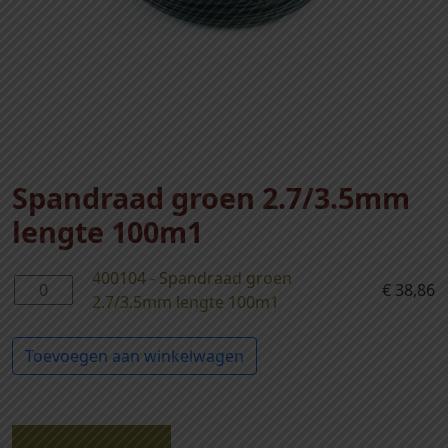
Spandraad groen 2.7/3.5mm
lengte 100m1
400104 - Spandraad groen
4
€
38,86
2.7/3.5mm lengte 100m1
0
0
Toevoegen aan winkelwagen
1
0
4
-
Beschrijving