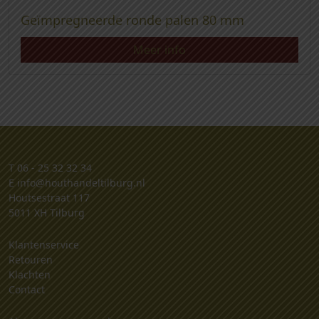
Geïmpregneerde ronde palen 80 mm
Meer info
T
06 - 25 32 32 34
E
info@houthandeltilburg.nl
Houtsestraat 117
5011 XH Tilburg
Klantenservice
Retouren
Klachten
Contact