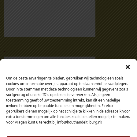
s
t
u
k
s
a
.
a
n
t
a
l
Om de beste ervaringen te bieden, gebruiken wij technologieën zoals
cookies om informatie over je apparaat op te slaan en/of te raadplegen.
Door in te stemmen met deze technologieën kunnen wij gegevens zoals
surfgedrag of unieke ID's op deze site verwerken. Als je geen
toestemming geeft of uw toestemming intrekt, kan dit een nadelige
invloed hebben op bepaalde functies en mogelijkheden. Firefox
gebruikers dienen mogelijk op het schildje te klikken in de adresbalk voor
extra toestemmingen om alle functies zoals bestellen mogelijk te maken.
Voor vragen kunt u terecht bij info@houthandeltilburg.nl!