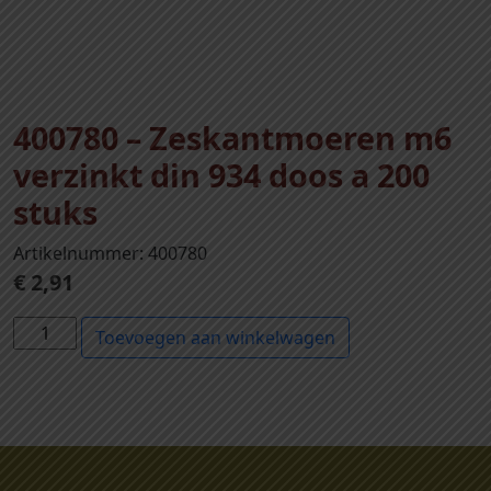
400780 – Zeskantmoeren m6
verzinkt din 934 doos a 200
stuks
Artikelnummer: 400780
€
2,91
4
Toevoegen aan winkelwagen
0
0
7
8
0
-