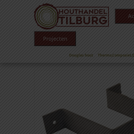
Ac
Projecten
Douglas hout
Thermo,Composiet,
Winkel
/
Toebehoren
/
IJzerwaren
/
Overige
/ T