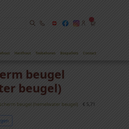
whout
Hardhout
Toebehoren
Boxpallets
Contact
herm beugel
er beugel)
 scherm beugel (hemelwater beugel)
€
5,71
agen