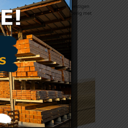
emd) wordt gebruikt voor het bevestigen
 Zo staat je schutting evengoed stevig met