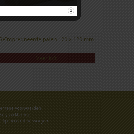
Geïmpregneerde palen 120 x 120 mm
Meer info
gemene voorwaarden
vacy verklaring
elijk account aanvragen