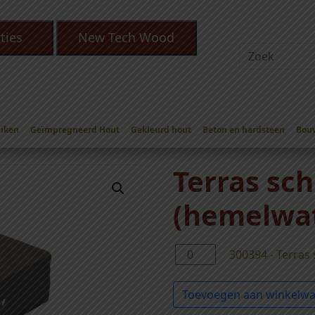
ties
New Tech Wood
Eiken
Geïmpregneerd Hout
Gekleurd hout
Beton en hardsteen
Bou
erras scherm beugel (hemelwater beugel)
Terras sc
(hemelwat
3
300394 - Terras
0
0
Toevoegen aan winkelw
3