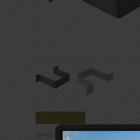
Beschrijving
Terras scherm beugel (hemelwater beu