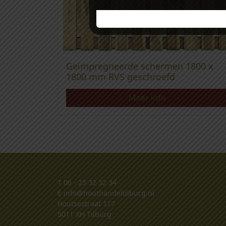
Geïmpregneerde schermen 1800 x
1800 mm RVS geschroefd
Meer info
T
06 - 25 32 32 34
E
info@houthandeltilburg.nl
Houtsestraat 117
5011 XH Tilburg