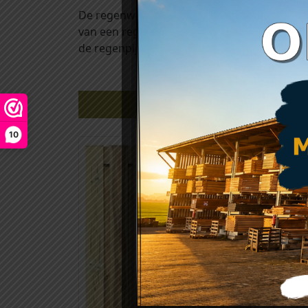
De regenwaterafvoer beugel (ook wel muur
van een regenpijp aan de muur en aan de paa
de regenpijp er tussenin!
Gerelateerde producten
10