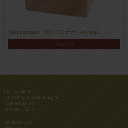
Douglas paal 100 x 100 mm 4-ex logs
Meer info
T
06 - 25 32 32 34
E
info@houthandeltilburg.nl
Houtsestraat 117
5011 XH Tilburg
Klantenservice