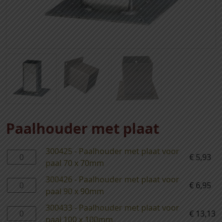
Paalhouder met plaat
300425 - Paalhouder met plaat voor
3
€
5,93
paal 70 x 70mm
0
0
300426 - Paalhouder met plaat voor
3
€
6,95
4
paal 90 x 90mm
0
2
0
300433 - Paalhouder met plaat voor
3
€
13,13
5
4
paal 100 x 100mm