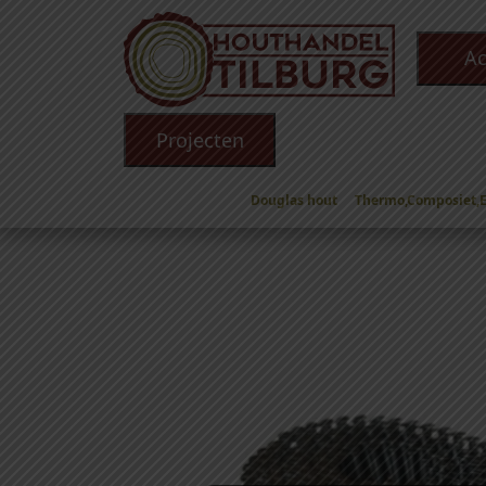
Ac
Projecten
Douglas hout
Thermo,Composiet,
Winkel
/
Toebehoren
/
IJzerwaren
/
(Ring) nagel