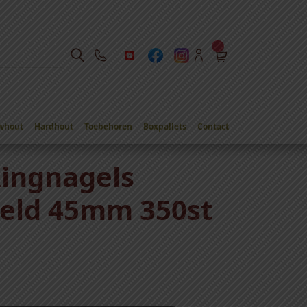
whout
Hardhout
Toebehoren
Boxpallets
Contact
45mm 350st per rol
Ringnagels
eld 45mm 350st