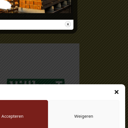
gemene voorwaarden
vacy verklaring
elijk account aanvragen
Accepteren
Weigeren