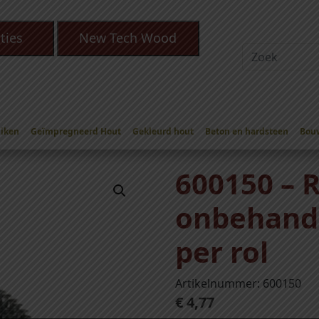
ties
New Tech Wood
Eiken
Geïmpregneerd Hout
Gekleurd hout
Beton en hardsteen
Bou
s
/
Ringnagels onbehandeld
/ 600150 – Ringnagels onbehandeld 
600150 – 
onbehand
per rol
Artikelnummer: 600150
€
4,77