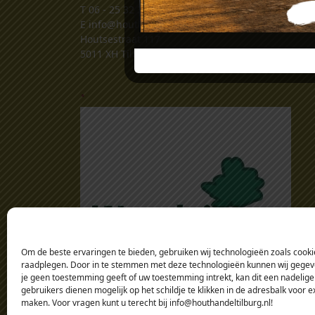
T
06 - 25 32 32 34
E
info@houthandeltilburg.nl
Houtsestraat 117
5011 XH Tilburg
.
Om de beste ervaringen te bieden, gebruiken wij technologieën zoals cookie
raadplegen. Door in te stemmen met deze technologieën kunnen wij gegeven
je geen toestemming geeft of uw toestemming intrekt, kan dit een nadelige
gebruikers dienen mogelijk op het schildje te klikken in de adresbalk voor 
maken. Voor vragen kunt u terecht bij info@houthandeltilburg.nl!