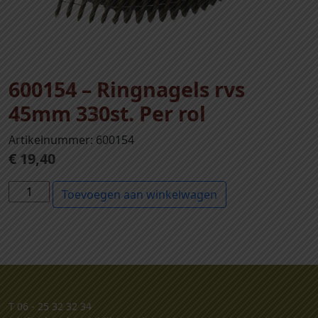
600154 – Ringnagels rvs
45mm 330st. Per rol
Artikelnummer: 600154
€
19,40
6
Toevoegen aan winkelwagen
0
0
1
5
4
-
T
06 - 25 32 32 34
R