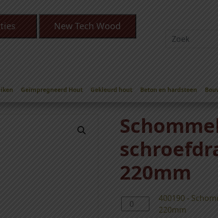
ties
New Tech Wood
Eiken
Geïmpregneerd Hout
Gekleurd hout
Beton en hardsteen
Bou
ommelhaak met schroefdraad verzinkt 220mm
Schommel
schroefdr
220mm
400190 - Schom
4
220mm
0