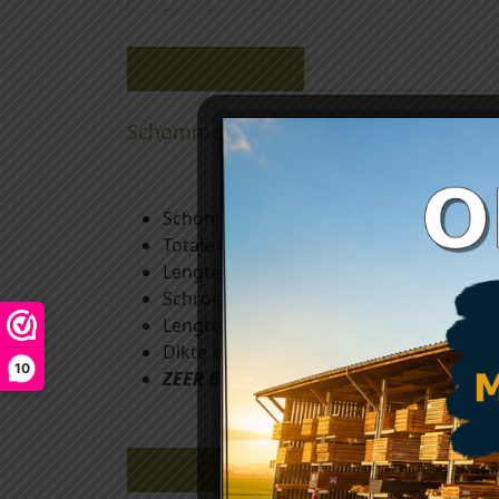
Beschrijving
Schommelhaak met schroefdraad verz
Schommelhaak met schroefdraad
Totale lengte: 220 mm
Lengte tot het oog: 100 mm
Schroefdraad: M12x65
Lengte karabijnhaak: 100 mm
Dikte karabijnhaak: 10 mm
10
ZEER BELANGRIJK: Gelieve de schommelha
Gerelateerde producten