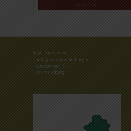
Meer info
T
06 - 25 32 32 34
E
info@houthandeltilburg.nl
Houtsestraat 117
5011 XH Tilburg
.