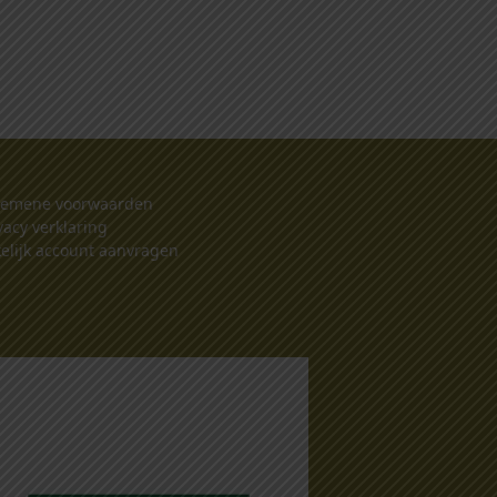
gemene voorwaarden
vacy verklaring
elijk account aanvragen