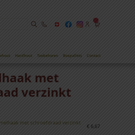
whout
Hardhout
Toebehoren
Boxpallets
Contact
haak met
aad verzinkt
melhaak met schroefdraad verzinkt
€
6,67