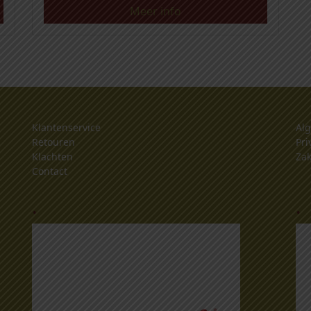
Meer info
Klantenservice
Al
Retouren
Pri
Klachten
Zak
Contact
.
.