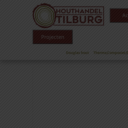
Ac
Projecten
Douglas hout
Thermo,Composiet,
Winkel
/
Toebehoren
/
Overige producten
/ Sch