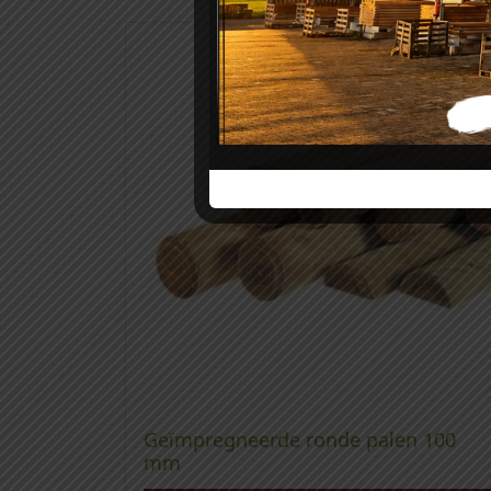
Geïmpregneerde ronde palen 100
mm