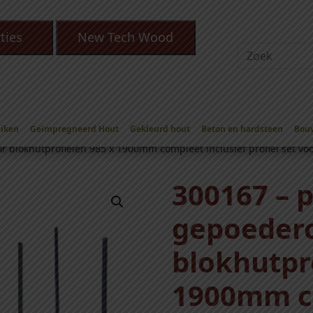
ties
New Tech Wood
Eiken
Geïmpregneerd Hout
Gekleurd hout
Beton en hardsteen
Bou
 voor blokhutprofielen Zwart gecoat
 blokhutprofielen 985 x 1900mm compleet inclusief profiel set vo
300167 – 
gepoederc
blokhutpr
1900mm c