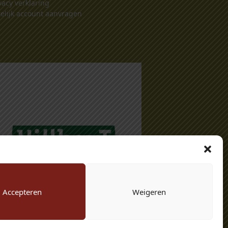
vacy verklaring
elijk account aanvragen
Accepteren
Weigeren