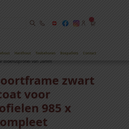
whout
Hardhout
Toebehoren
Boxpallets
Contact
or blokhutprofiel van 28mm
poortframe zwart
oat voor
ofielen 985 x
ompleet