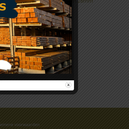
fiel set voor blokhutprofiel van 28mm
e.
gemene voorwaarden