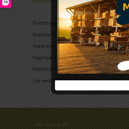
Poortframe zwart gepoedercoat voor bl
10
Poortframe zwart (gepoedercoat) voor blok
breedte 985mm || hoogte 1900mm
Kokerprofiel: 40x40mm / 50x40mm
Dagmaat poort is 1000mm
Poortframe wordt geleverd met profiel set
Los verkrijgbaar artikel nummer
300303 Cil
T
06 - 25 32 32 34