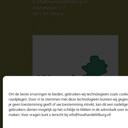
E
info@houthandeltilburg.nl
Houtsestraat 117
5011 XH Tilburg
.
Om de beste ervaringen te bieden, gebruiken wij technologieën zoals cookie
raadplegen. Door in te stemmen met deze technologieën kunnen wij gegeven
je geen toestemming geeft of uw toestemming intrekt, kan dit een nadelige
gebruikers dienen mogelijk op het schildje te klikken in de adresbalk voor 
maken. Voor vragen kunt u terecht bij info@houthandeltilburg.nl!