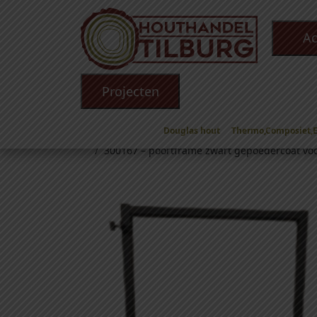
Ac
Projecten
Douglas hout
Thermo,Composiet,
Winkel
/
Toebehoren
/
Poortframes
/
Poortframe
/ 300167 – poortframe zwart gepoedercoat voor