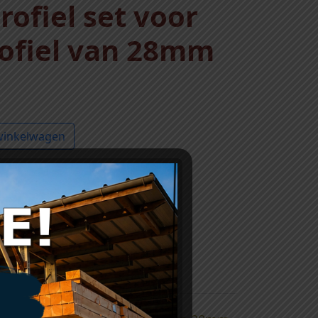
profiel set voor
ofiel van 28mm
winkelwagen