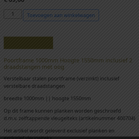
3
Toevoegen aan winkelwagen
0
0
1
4
Beschrijving
2
-
Poortframe 1000mm Hoogte 1550mm inclusief 2
P
draadstangen met oog
o
Verstelbaar stalen poortframe (verzinkt) inclusief
o
verstelbare draadstangen
r
t
breedte 1000mm || hoogte 1550mm
f
r
Op dit frame kunnen planken worden geschroefd
a
d.m.v. zelftappende vleugelteks (artikelnummer 400704)
m
Het artikel wordt geleverd exclusief planken en
e
exclusief vleugelteks