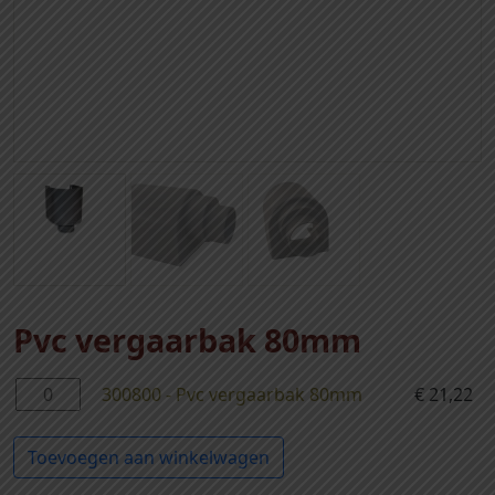
Pvc vergaarbak 80mm
3
300800 - Pvc vergaarbak 80mm
€
21,22
0
0
Toevoegen aan winkelwagen
8