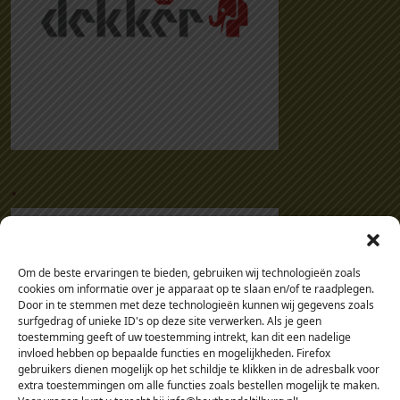
.
Om de beste ervaringen te bieden, gebruiken wij technologieën zoals
cookies om informatie over je apparaat op te slaan en/of te raadplegen.
Door in te stemmen met deze technologieën kunnen wij gegevens zoals
surfgedrag of unieke ID's op deze site verwerken. Als je geen
toestemming geeft of uw toestemming intrekt, kan dit een nadelige
invloed hebben op bepaalde functies en mogelijkheden. Firefox
gebruikers dienen mogelijk op het schildje te klikken in de adresbalk voor
extra toestemmingen om alle functies zoals bestellen mogelijk te maken.