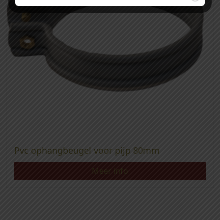
Pvc ophangbeugel voor pijp 80mm
Meer info