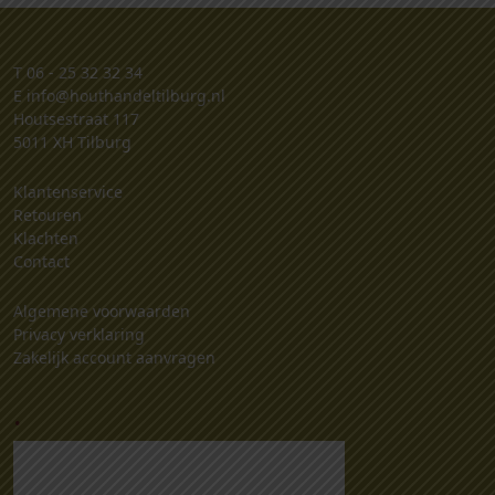
T
06 - 25 32 32 34
E
info@houthandeltilburg.nl
Houtsestraat 117
5011 XH Tilburg
Klantenservice
Retouren
Klachten
Contact
Algemene voorwaarden
Privacy verklaring
Zakelijk account aanvragen
.