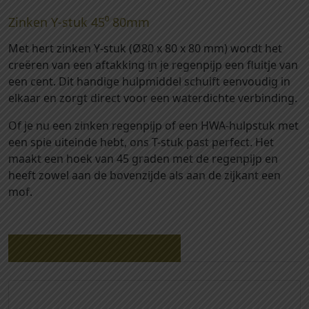
i
Zinken Y-stuk 45⁰ 80mm
n
k
Met hert zinken Y-stuk (Ø80 x 80 x 80 mm) wordt het
e
creëren van een aftakking in je regenpijp een fluitje van
n
een cent. Dit handige hulpmiddel schuift eenvoudig in
Y
elkaar en zorgt direct voor een waterdichte verbinding.
-
s
Of je nu een zinken regenpijp of een HWA-hulpstuk met
t
een spie uiteinde hebt, ons T-stuk past perfect. Het
u
maakt een hoek van 45 graden met de regenpijp en
k
heeft zowel aan de bovenzijde als aan de zijkant een
4
mof.
5
⁰
ᴓ
Gerelateerde producten
8
0
x
8