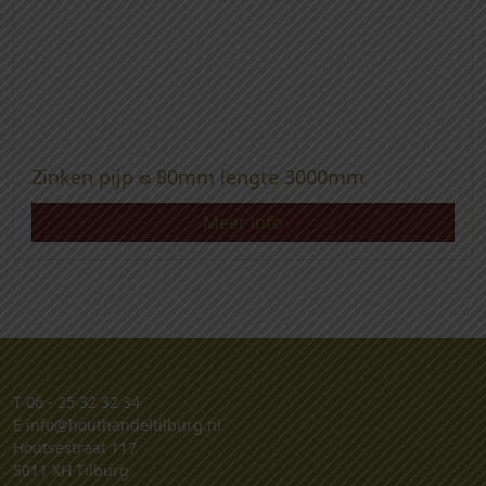
Zinken pijp ᴓ 80mm lengte 3000mm
Meer info
T
06 - 25 32 32 34
E
info@houthandeltilburg.nl
Houtsestraat 117
5011 XH Tilburg