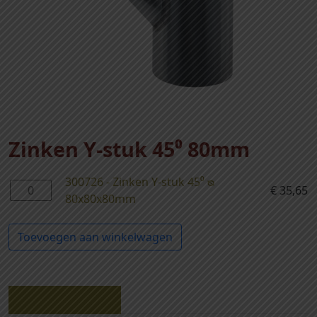
Zinken Y-stuk 45⁰ 80mm
300726 - Zinken Y-stuk 45⁰ ᴓ
3
€
35,65
80x80x80mm
0
0
Toevoegen aan winkelwagen
7
2
6
-
Beschrijving
Z