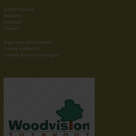
Klantenservice
Retouren
Klachten
Contact
Algemene voorwaarden
Privacy verklaring
Zakelijk account aanvragen
.