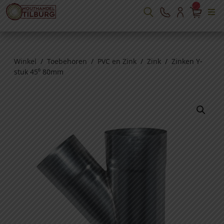
Winkel
/
Toebehoren
/
PVC en Zink
/
Zink
/ Zinken Y-
stuk 45⁰ 80mm