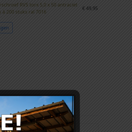
schroef RVS torx 5,0 x 50 antraciet
€
49,95
s à 200 stuks ral 7016
agen