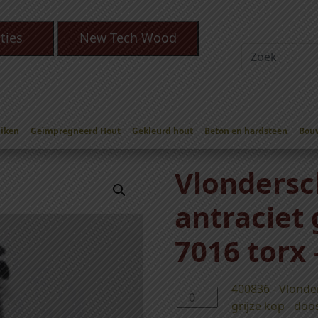
ties
New Tech Wood
Eiken
Geïmpregneerd Hout
Gekleurd hout
Beton en hardsteen
Bou
VS
/ Vlonderschroef RVS antraciet grijze kop ral 7016 torx – diver
Vlondersc
antraciet 
7016 torx
400836 - Vlonder
4
grijze kop - doo
0