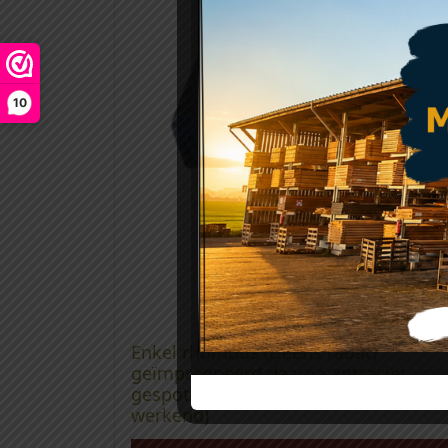
10
Enkel rhombus (Deens rabat)
geïmpregneerd daarna antraciet
gespoten 70 x 28mm (53mm
werkend)