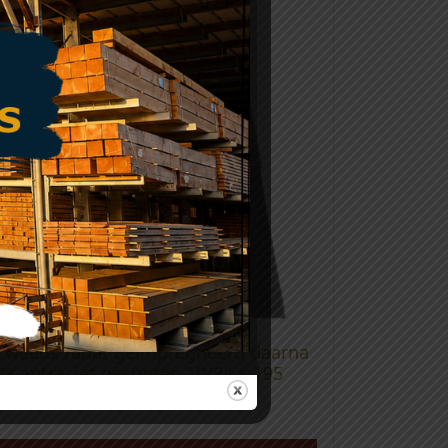
Zweeds rabat geïmpregneerd daarna
2x antraciet gespoten 10/24 x 195
mm (werkend 180)