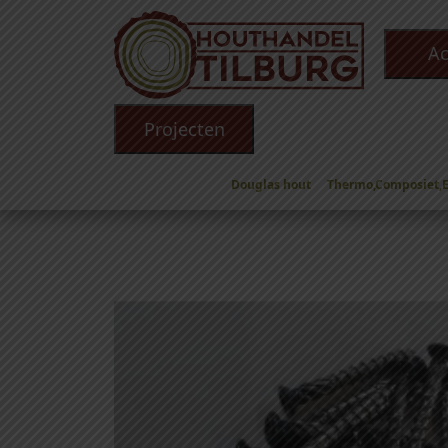
Ac
Projecten
Douglas hout
Thermo,Composiet,
Winkel
/
Toebehoren
/
Schroeven
/
Schroeven R