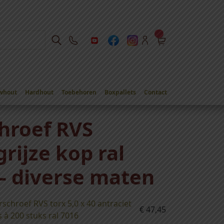
whout
Hardhout
Toebehoren
Boxpallets
Contact
se maten
hroef RVS
grijze kop ral
 – diverse maten
schroef RVS torx 5,0 x 40 antraciet
€
47,45
s à 200 stuks ral 7016