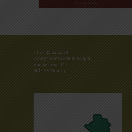
Meer info
T
06 - 25 32 32 34
E
info@houthandeltilburg.nl
Houtsestraat 117
5011 XH Tilburg
.