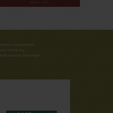
Meer info
gemene voorwaarden
vacy verklaring
elijk account aanvragen