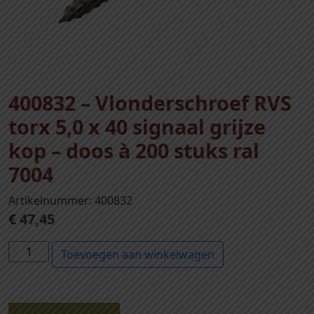
400832 – Vlonderschroef RVS
torx 5,0 x 40 signaal grijze
kop – doos à 200 stuks ral
7004
Artikelnummer: 400832
€
47,45
4
Toevoegen aan winkelwagen
0
0
8