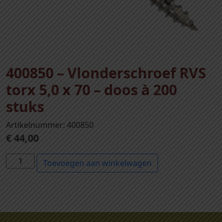
400850 – Vlonderschroef RVS
torx 5,0 x 70 – doos à 200
stuks
Artikelnummer: 400850
€
44,00
4
Toevoegen aan winkelwagen
0
0
8
5
0