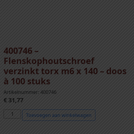
400746 –
Flenskophoutschroef
verzinkt torx m6 x 140 – doos
à 100 stuks
Artikelnummer: 400746
€
31,77
4
Toevoegen aan winkelwagen
0
0