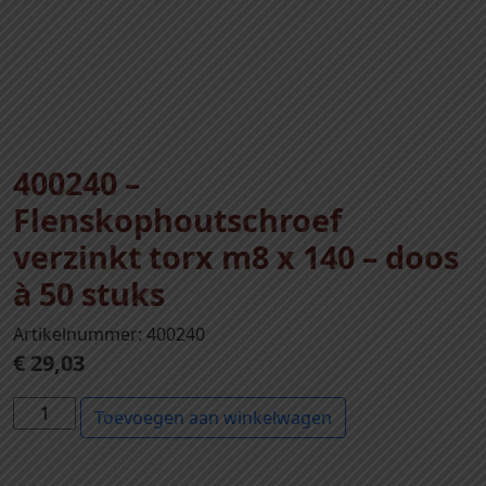
400240 –
Flenskophoutschroef
verzinkt torx m8 x 140 – doos
à 50 stuks
Artikelnummer: 400240
€
29,03
4
Toevoegen aan winkelwagen
0
0