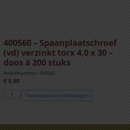
400560 – Spaanplaatschroef
(vd) verzinkt torx 4,0 x 30 –
doos à 200 stuks
Artikelnummer: 400560
€
5,90
4
Toevoegen aan winkelwagen
0
0
5
6
0