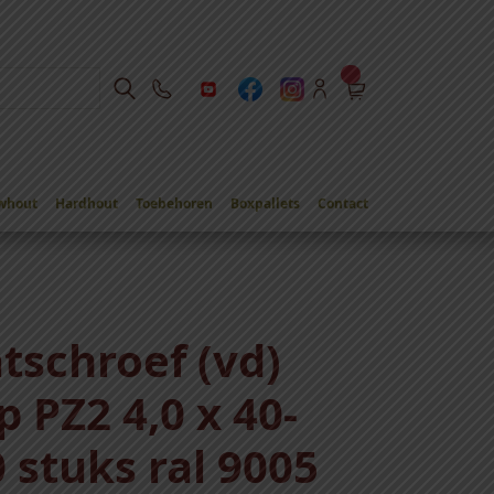
whout
Hardhout
Toebehoren
Boxpallets
Contact
tschroef (vd)
 PZ2 4,0 x 40-
 stuks ral 9005