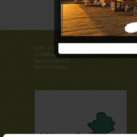
T
06 - 25 32 32 34
E
info@houthandeltilburg.nl
Houtsestraat 117
5011 XH Tilburg
.