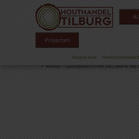
Ac
Projecten
Douglas hout
Thermo,Composiet,
Winkel
/
Toebehoren
/
Schroeven
/
Schroeven v
/ 400695 – Spaanplaatschroef (vd) zwarte kop P