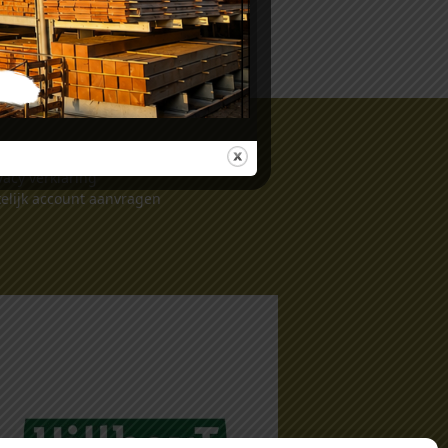
gemene voorwaarden
vacy verklaring
elijk account aanvragen