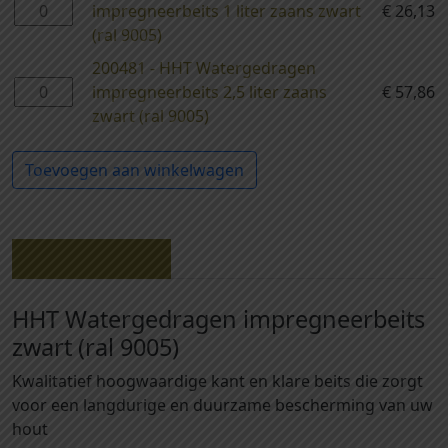
2
impregneerbeits 1 liter zaans zwart
€
26,13
0
(ral 9005)
0
200481 - HHT Watergedragen
4
2
impregneerbeits 2,5 liter zaans
€
57,86
8
0
zwart (ral 9005)
0
0
-
4
Toevoegen aan winkelwagen
H
8
H
1
T
-
W
H
Beschrijving
a
H
t
T
HHT Watergedragen impregneerbeits
e
W
zwart (ral 9005)
r
a
g
t
Kwalitatief hoogwaardige kant en klare beits die zorgt
e
e
voor een langdurige en duurzame bescherming van uw
d
r
hout
r
g