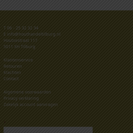
T
06 - 25 32 32 34
E
info@houthandeltilburg.nl
Houtsestraat 117
5011 XH Tilburg
Klantenservice
Retouren
Klachten
Contact
Algemene voorwaarden
Privacy verklaring
Zakelijk account aanvragen
.