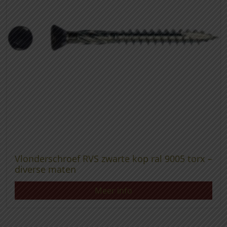
Vlonderschroef RVS zwarte kop ral 9005 torx –
diverse maten
Meer info