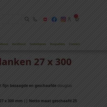
whout
Hardhout
Toebehoren
Boxpallets
Contact
lanken 27 x 300
it
fijn bezaagde en geschaafde
douglas
 27 x 300 mm || Netto maat geschaafd 25