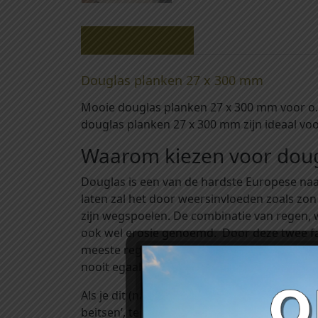
Beschrijving
Douglas planken 27 x 300 mm
Mooie douglas planken 27 x 300 mm voor o.
douglas planken 27 x 300 mm zijn ideaal vo
Waarom kiezen voor doug
Douglas is een van de hardste Europese naa
laten zal het door weersinvloeden zoals zon
zijn wegspoelen. De combinatie van regen, w
ook wel erosie genoemd. Door deze twee facto
meeste regen krijgen zal deze vergrijzing 
nooit egaal grijs. Delen aan de binnenzijde 
Als je dit (natuurlijke) proces van vergrijzin
beitsen’, te vinden onder het kopje ‘toebehor