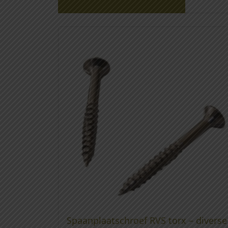
Gerelateerde producten
Spaanplaatschroef RVS torx – diverse