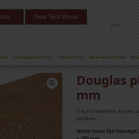
ties
New Tech Wood
Eiken
Geïmpregneerd Hout
Gekleurd hout
Beton en hardsteen
Bou
glas planken 27 x 300 mm
Douglas p
mm
U kunt hieronder kiezen u
planken.
Netto maat fijn bezaagd
x 280 mm