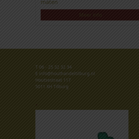
maten
Meer info
T
06 - 25 32 32 34
E
info@houthandeltilburg.nl
Houtsestraat 117
5011 XH Tilburg
.