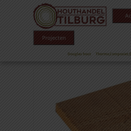
Ac
Projecten
Douglas hout
Thermo,Composiet,
Winkel
/
Douglas hout
/
Douglas Planken
/ Dou