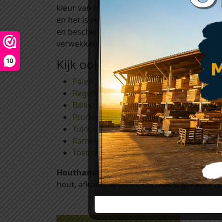
kleur van het hout). Het gebruik van deze 
en het is een decoratieve bescherming tegen
en beschermen uw mooie hout tegen uv-stral
verwekkende schimmels voorkomt. Het aanbr
Kijk ook eens bij:
10
Palen
Regels en ribben
Balken
Profielplanken
Tuinschermen en afdeklatten
Ramen, deuren en shutters
Toebehoren
Houthandel Tilburg
is al vele jaren actief
hout, afkomstig uit verantwoord gekapte bo