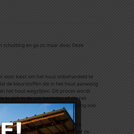
 schutting en ga zo maar door. Deze
er voor kiest om het hout onbehandeld te
at de kleurstoffen die in het hout aanwezig
an het hout wegslijten. Dit proces wordt
e in zich in de zon bevinden of die het
om verkleurt je veranda of overkapping ook
n. Kijk eens bij onze rubriek ‘verf en
aturel (kleurloos) of lariks (verdiept de