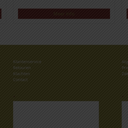
Meer info
Klantenservice
Al
Retouren
Pri
Klachten
Zak
Contact
.
.