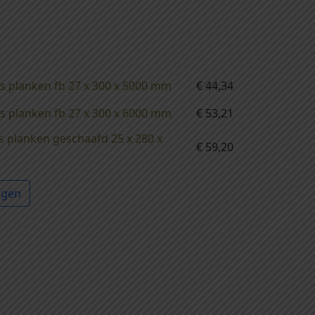
s planken fb 27 x 300 x 5000 mm
€
44,34
s planken fb 27 x 300 x 6000 mm
€
53,21
s planken geschaafd 25 x 280 x
€
59,20
agen