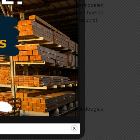
 komen. Het zijn houtverduurzamingsmiddelen
egen de invloeden van licht, weer en harsen
ntasting van hout door blauw- en houtrot
ezet worden.
Wij hebben een uitstekende kwaliteit douglas