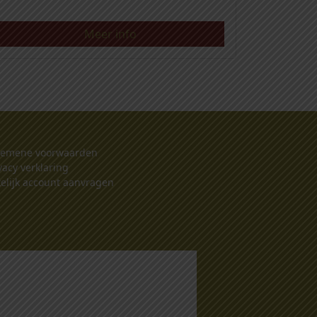
Meer info
gemene voorwaarden
vacy verklaring
elijk account aanvragen