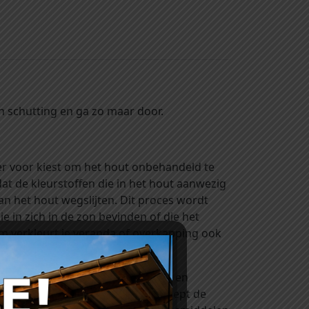
 schutting en ga zo maar door.
er voor kiest om het hout onbehandeld te
at de kleurstoffen die in het hout aanwezig
an het hout wegslijten. Dit proces wordt
e in zich in de zon bevinden of die het
om verkleurt je veranda of overkapping ook
n. Kijk eens bij onze rubriek ‘verf en
naturel
(kleurloos) of
lariks
(verdiept de