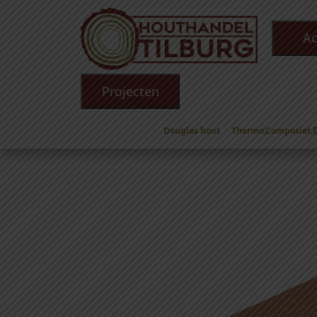
Ac
Projecten
Douglas hout
Thermo,Composiet,
Winkel
/
Douglas hout
/
Douglas Planken
/ Dou