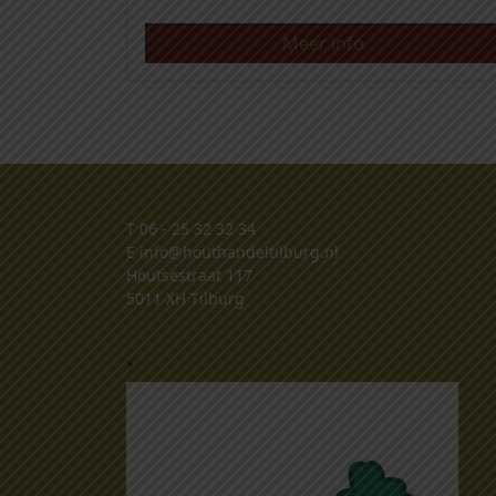
Meer info
T
06 - 25 32 32 34
E
info@houthandeltilburg.nl
Houtsestraat 117
5011 XH Tilburg
.