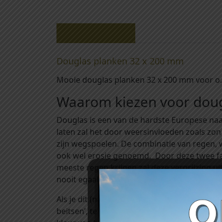
Beschrijving
Douglas planken 32 x 200 mm
Mooie douglas planken 32 x 200 mm voor o.
Waarom kiezen voor doug
Douglas is een van de hardste Europese naa
laten zal het door weersinvloeden zoals zon
zijn wegspoelen. De combinatie van regen, w
ook wel erosie genoemd. Door deze twee facto
meeste regen krijgen zal deze vergrijzing 
nooit egaal grijs. Delen aan de binnenzijde 
Als je dit (natuurlijke) proces van vergrijzin
beitsen’, te vinden onder het kopje ‘toebeho