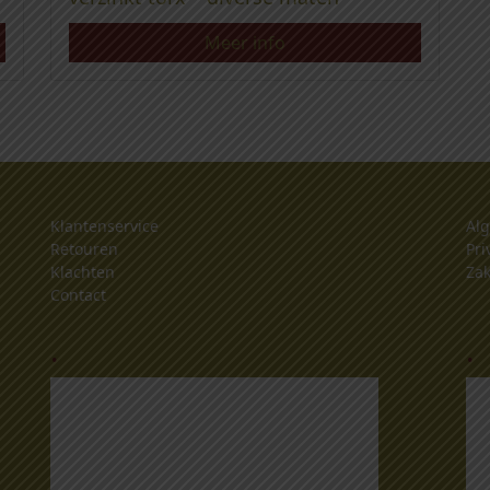
Meer info
Klantenservice
Al
Retouren
Pri
Klachten
Zak
Contact
.
.