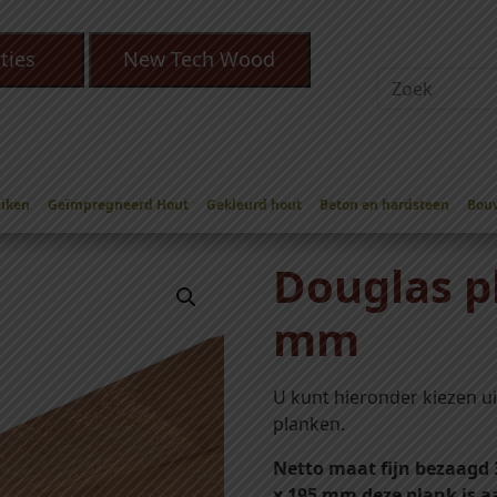
ties
New Tech Wood
Eiken
Geïmpregneerd Hout
Gekleurd hout
Beton en hardsteen
Bou
glas planken 32 x 200 mm
Douglas p
mm
U kunt hieronder kiezen u
planken.
Netto maat fijn bezaagd
x 195 mm deze plank is a