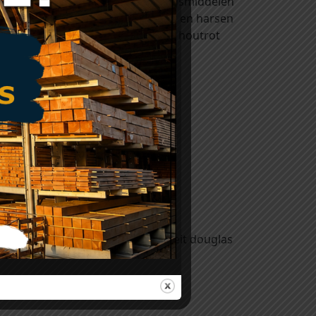
 komen. Het zijn houtverduurzamingsmiddelen
egen de invloeden van licht, weer en harsen
ntasting van hout door blauw- en houtrot
ezet worden.
Wij hebben een uitstekende kwaliteit douglas