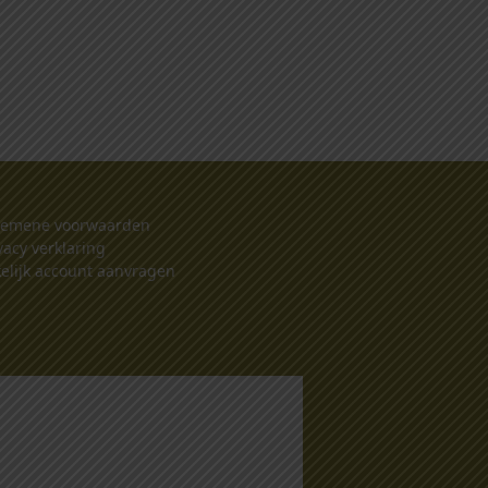
gemene voorwaarden
vacy verklaring
elijk account aanvragen