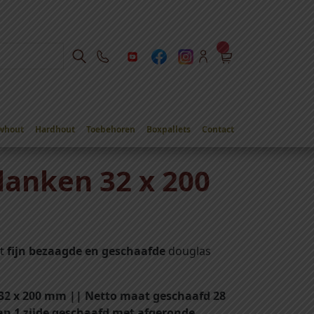
whout
Hardhout
Toebehoren
Boxpallets
Contact
lanken 32 x 200
it
fijn bezaagde en geschaafde
douglas
 32 x 200 mm || Netto maat geschaafd 28
an 1 zijde geschaafd met afgeronde