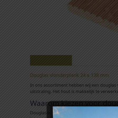
Beschrijving
Douglas vlonderplank 24 x 138 mm
In ons assortiment hebben wij een douglas
uitstraling. Het hout is makkelijk te verwer
Waarom kiezen voor doug
Douglas is een van de hardste Europese naa