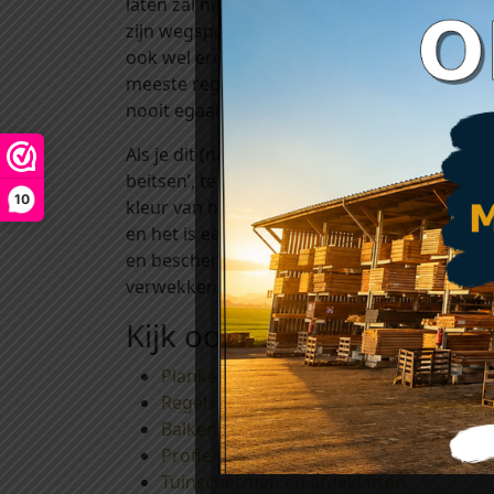
laten zal het door weersinvloeden zoals zon
zijn wegspoelen. De combinatie van regen, w
ook wel erosie genoemd. Door deze twee facto
meeste regen krijgen zal deze vergrijzing 
nooit egaal grijs. Delen aan de binnenzijde 
Als je dit (natuurlijke) proces van vergrijzin
beitsen’, te vinden onder het kopje ‘toebeho
10
kleur van het hout). Het gebruik van deze 
en het is een decoratieve bescherming tegen
en beschermen uw mooie hout tegen uv-stral
verwekkende schimmels voorkomt. Het aanbr
Kijk ook eens bij:
Planken
Regels en ribben
Balken
Profielplanken
Tuinschermen en afdeklatten