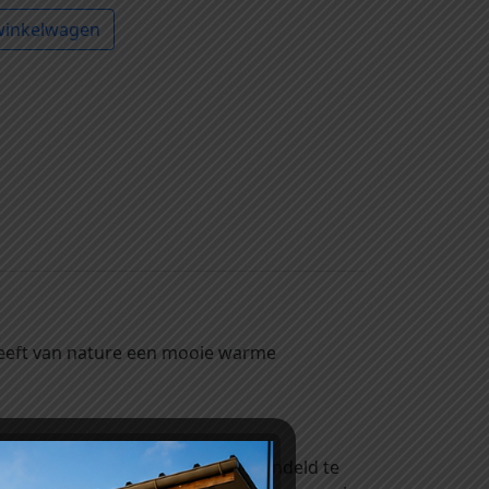
winkelwagen
heeft van nature een mooie warme
er voor kiest om het hout onbehandeld te