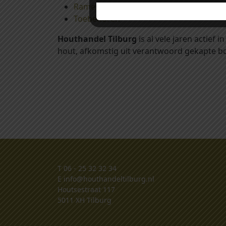
Ramen, deuren en shutters
Toebehoren
Houthandel Tilburg
is al vele jaren actief
hout, afkomstig uit verantwoord gekapte bo
T
06 - 25 32 32 34
E
info@houthandeltilburg.nl
Houtsestraat 117
5011 XH Tilburg
.