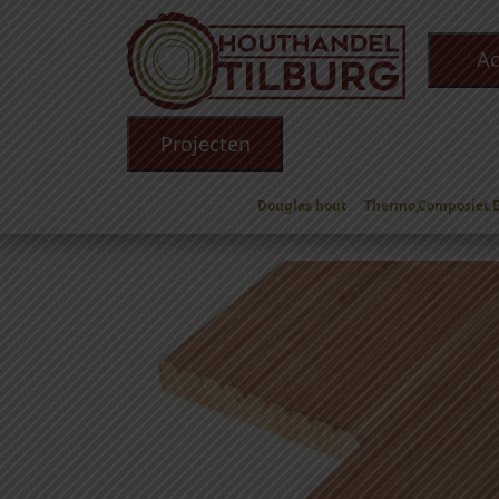
Ac
Projecten
Douglas hout
Thermo,Composiet,
Winkel
/
Douglas hout
/
Douglas Profiel Planke