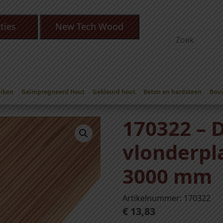
ties
New Tech Wood
Eiken
Geïmpregneerd Hout
Gekleurd hout
Beton en hardsteen
Bou
n
/
Douglas Vlonderplanken
/
Douglas vlonderplank 24 x 138
/ 1703
170322 – 
vlonderpl
3000 mm
Artikelnummer: 170322
€
13,83