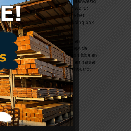
at de kleurstoffen die in het hout aanwezig
an het hout wegslijten. Dit proces wordt
e in zich in de zon bevinden of die het
om verkleurt je veranda of overkapping ook
n. Kijk eens bij onze rubriek ‘verf en
naturel
(kleurloos) of
lariks
(verdiept de
 komen. Het zijn houtverduurzamingsmiddelen
egen de invloeden van licht, weer en harsen
ntasting van hout door blauw- en houtrot
ezet worden.