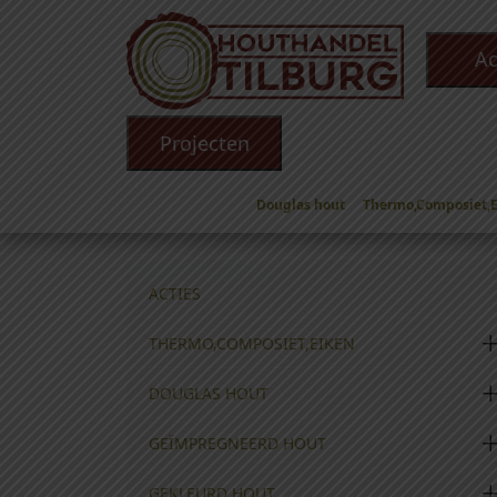
Ac
Projecten
Douglas hout
Thermo,Composiet,
Winkel
/
Douglas hout
/
Douglas Profiel Planke
ACTIES
THERMO,COMPOSIET,EIKEN
DOUGLAS HOUT
GEÏMPREGNEERD HOUT
GEKLEURD HOUT