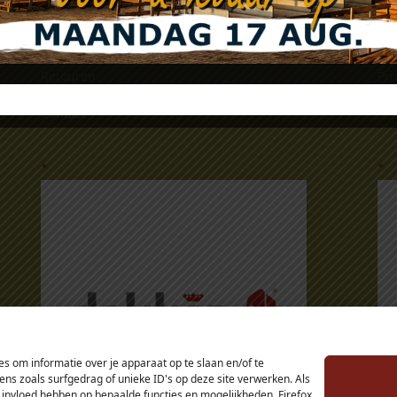
Klantenservice
Al
Retouren
Pri
Klachten
Zak
Contact
.
.
s om informatie over je apparaat op te slaan en/of te
s zoals surfgedrag of unieke ID's op deze site verwerken. Als
 invloed hebben op bepaalde functies en mogelijkheden. Firefox