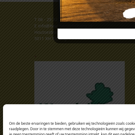
T
06 - 25 32 32 34
E
info@houthandeltilburg.nl
Houtsestraat 117
5011 XH Tilburg
.
Om de beste ervaringen te bieden, gebruiken wij technologieën zoals cookie
raadplegen. Door in te stemmen met deze technologieën kunnen wij gegeven
je geen toestemming geeft of uw toestemming intrekt, kan dit een nadelige