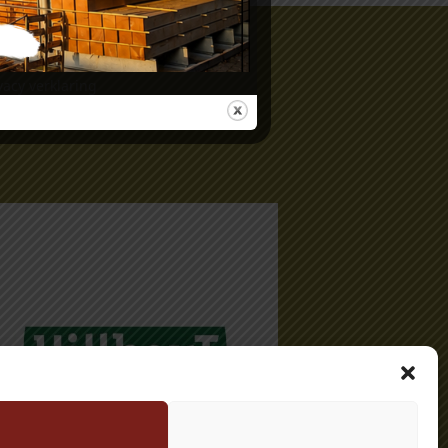
gemene voorwaarden
vacy verklaring
elijk account aanvragen