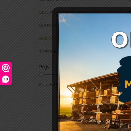
BETON EN HARDSTEEN
BOUWHOUT
HARDHOUT
TOEBEHOREN
Prijs
10
Prijs:
€ 13
—
€ 25