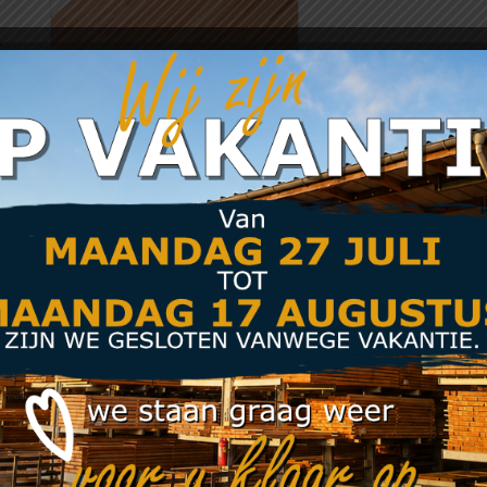
Douglas vlonderplank
24 x 138 mm
€
13,83
From:
Meer info