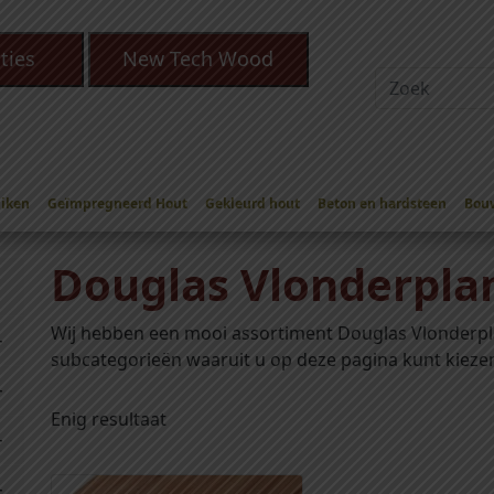
ties
New Tech Wood
Eiken
Geïmpregneerd Hout
Gekleurd hout
Beton en hardsteen
Bou
n
/ Douglas Vlonderplanken
Douglas Vlonderpla
Wij hebben een mooi assortiment Douglas Vlonderpl
subcategorieën waaruit u op deze pagina kunt kieze
Enig resultaat