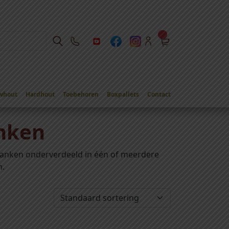
whout
Hardhout
Toebehoren
Boxpallets
Contact
nken
anken onderverdeeld in één of meerdere
n.