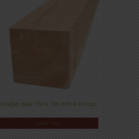
Douglas paal 150 x 150 mm 4-ex logs
Meer info