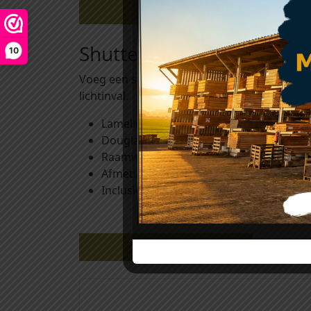
Beschrijving
Shutterscherm verstelb
10
Voeg een speels element toe aan jouw tuinv
lichtinval.
Lamellen bewegen middels een RVS stri
Douglas latten ca. 18 mm x 95 mm.
Raamwerk ca. 45mm x 90 mm.
Afmeting: (bxhxd) 890mm x 2240mm x 
Inclusief 2 bevestigingslatten.
Gerelateerde producten