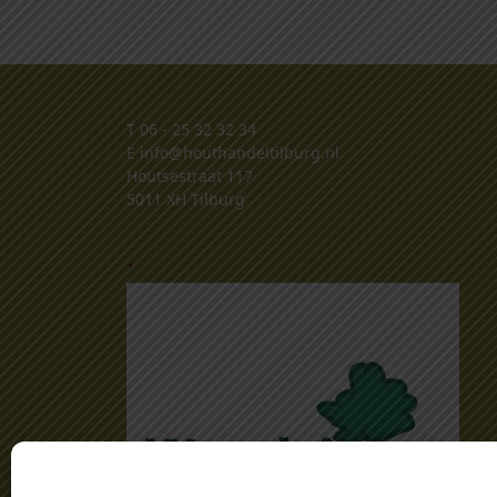
T
06 - 25 32 32 34
E
info@houthandeltilburg.nl
Houtsestraat 117
5011 XH Tilburg
.