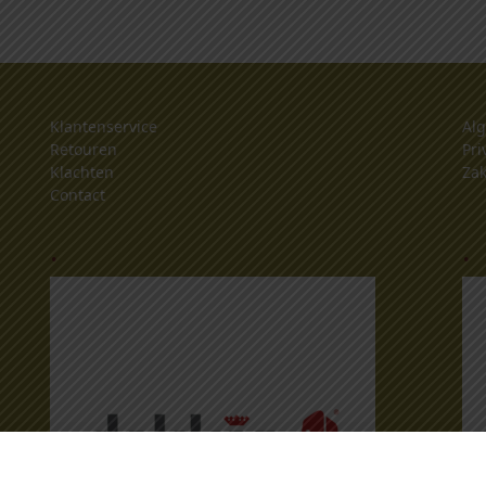
Klantenservice
Al
Retouren
Pri
Klachten
Zak
Contact
.
.