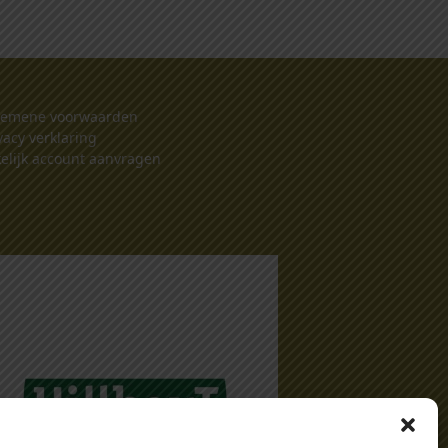
gemene voorwaarden
vacy verklaring
elijk account aanvragen