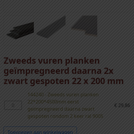
Zweeds vuren planken
geïmpregneerd daarna 2x
zwart gespoten 22 x 200 mm
144240 - Zweeds vuren planken
22*200*4500mm eerst
1
€
29,86
geïmpregneerd daarna zwart
4
gespoten rondom 2 keer ral 9005
4
2
Toevoegen aan winkelwagen
4