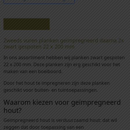
0
-
Z
Beschrijving
w
e
Zweeds vuren planken geïmpregneerd daarna 2x
e
zwart gespoten 22 x 200 mm
d
s
In ons assortiment hebben wij planken zwart gespoten
v
22 x 200 mm. Deze planken zijn erg geschikt voor het
u
maken van een boeiboord.
r
e
Door het hout te impregneren zijn deze planken
n
geschikt voor buiten- en tuintoepassingen.
p
Waarom kiezen voor geïmpregneerd
l
hout?
a
n
Geïmpregneerd hout is verduurzaamd hout: dat wil
k
zeggen dat door toepassing van een