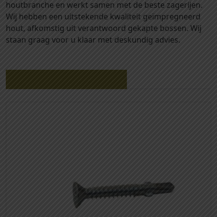
houtbranche en werkt samen met de beste zagerijen.
a
Wij hebben een uitstekende kwaliteit geïmpregneerd
z
hout, afkomstig uit verantwoord gekapte bossen. Wij
w
staan graag voor u klaar met deskundig advies.
a
r
t
Gerelateerde producten
g
e
s
p
o
t
e
n
r
o
n
d