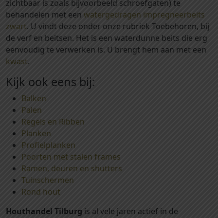
zichtbaar is zoals bijvoorbeeld schroefgaten) te
t
behandelen met een
watergedragen impregneerbeits
g
zwart
. U vindt deze onder onze rubriek Toebehoren, bij
e
de verf en beitsen. Het is een waterdunne beits die erg
ï
eenvoudig te verwerken is. U brengt hem aan met een
m
kwast
.
p
r
Kijk ook eens bij:
e
Balken
g
Palen
n
Regels en Ribben
e
Planken
e
Profielplanken
r
Poorten met stalen frames
d
Ramen, deuren en shutters
d
Tuinschermen
a
Rond hout
a
r
Houthandel Tilburg
is al vele jaren actief in de
n