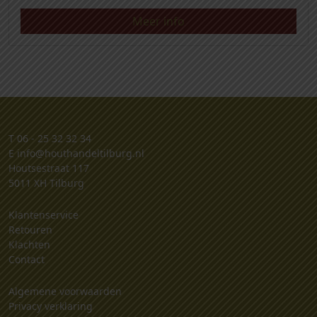
Meer info
T
06 - 25 32 32 34
E
info@houthandeltilburg.nl
Houtsestraat 117
5011 XH Tilburg
Klantenservice
Retouren
Klachten
Contact
Algemene voorwaarden
Privacy verklaring