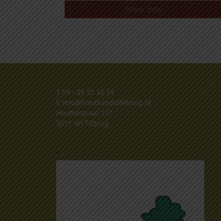
Meer info
T
06 - 25 32 32 34
E
info@houthandeltilburg.nl
Houtsestraat 117
5011 XH Tilburg
.