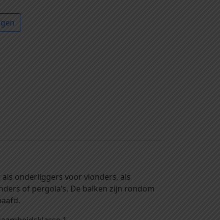
agen
als onderliggers voor vlonders, als
nders of pergola’s. De balken zijn rondom
haafd.