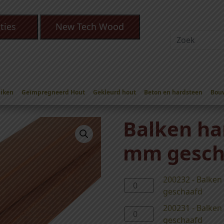
ties
New Tech Wood
Eiken
Geïmpregneerd Hout
Gekleurd hout
Beton en hardsteen
Bou
n hardhout 45 x 70 mm geschaafd
Balken ha
mm gesch
200232 - Balken
2
geschaafd
0
0
200231 - Balken
2
2
geschaafd
0