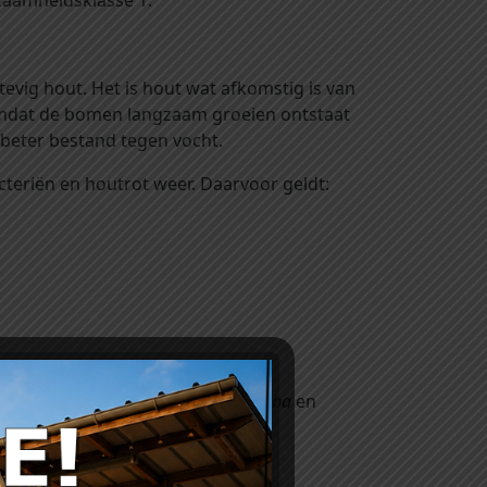
zaamheidsklasse 1.
evig hout. Het is hout wat afkomstig is van
Omdat de bomen langzaam groeien ontstaat
beter bestand tegen vocht.
cteriën en houtrot weer. Daarvoor geldt:
obé
,
Angelim Vermelho, Massaranduba
en