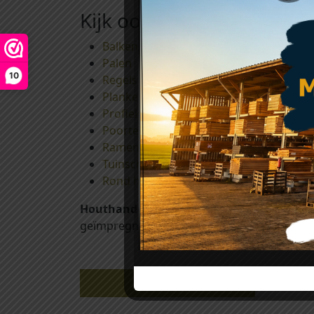
Kijk ook eens bij:
Balken
Palen
10
Regels en Ribben
Planken
Profielplanken
Poorten met stalen frames
Ramen, deuren en shutters
Tuinschermen
Rond hout
Houthandel Tilburg
is al vele jaren actief
geïmpregneerd hout, afkomstig uit verantw
Gerelateerde producten