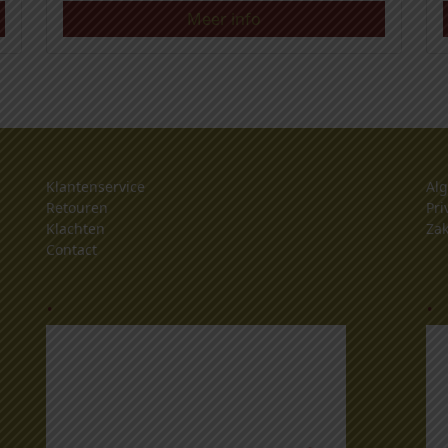
Meer info
Klantenservice
Al
Retouren
Pri
Klachten
Zak
Contact
.
.