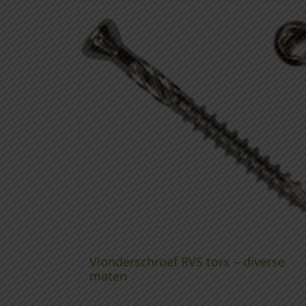
Vlonderschroef RVS torx – diverse
maten