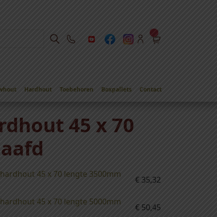
whout
Hardhout
Toebehoren
Boxpallets
Contact
rdhout 45 x 70
aafd
 hardhout 45 x 70 lengte 3500mm
€
35,32
 hardhout 45 x 70 lengte 5000mm
€
50,45