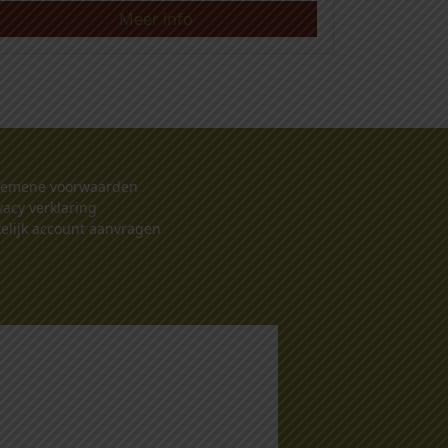
Meer info
gemene voorwaarden
vacy verklaring
elijk account aanvragen