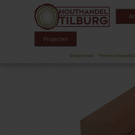
Ac
Projecten
Douglas hout
Thermo,Composiet,
Winkel
/
Hardhout
/
Hardhouten balken
/ Balke