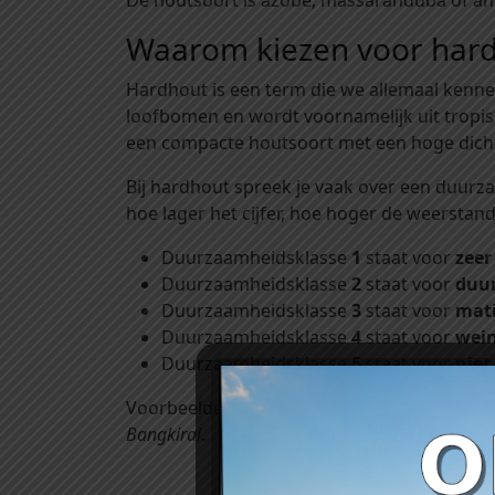
De houtsoort is azobé, massaranduba of ang
Waarom kiezen voor har
Hardhout is een term die we allemaal kennen
loofbomen en wordt voornamelijk uit tropi
een compacte houtsoort met een hoge dichth
Bij hardhout spreek je vaak over een duurz
hoe lager het cijfer, hoe hoger de weerstand
Duurzaamheidsklasse
1
staat voor
zee
Duurzaamheidsklasse
2
staat voor
duu
Duurzaamheidsklasse
3
staat voor
mat
Duurzaamheidsklasse
4
staat voor
wei
Duurzaamheidsklasse
5
staat voor
nie
Voorbeelden van hardhoutsoorten die vaak 
Bangkirai
.