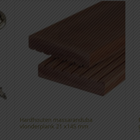
Hardhouten massaranduba
vlonderplank 21 x145 mm