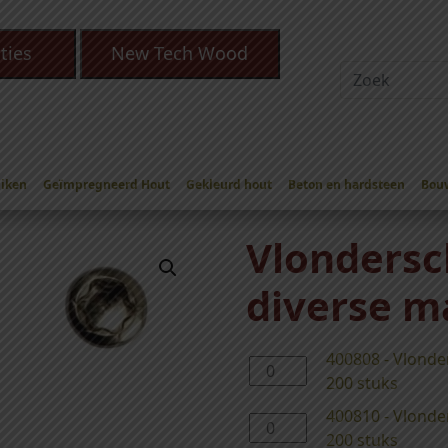
ties
New Tech Wood
Eiken
Geïmpregneerd Hout
Gekleurd hout
Beton en hardsteen
Bou
VS
/ Vlonderschroef RVS torx – diverse maten
Vlondersc
diverse m
400808 - Vlonder
4
200 stuks
0
0
400810 - Vlonder
4
8
200 stuks
0