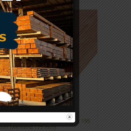
Douglas Zweeds rabat fb 12/27 x 195
mm (werkend 175 mm)