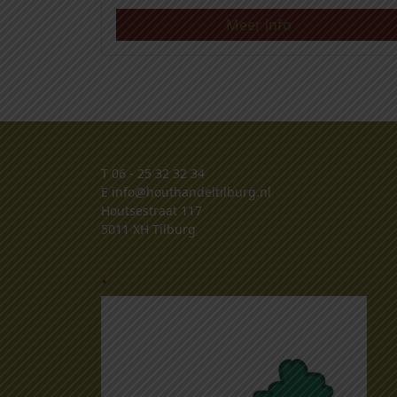
Meer info
T
06 - 25 32 32 34
E
info@houthandeltilburg.nl
Houtsestraat 117
5011 XH Tilburg
.