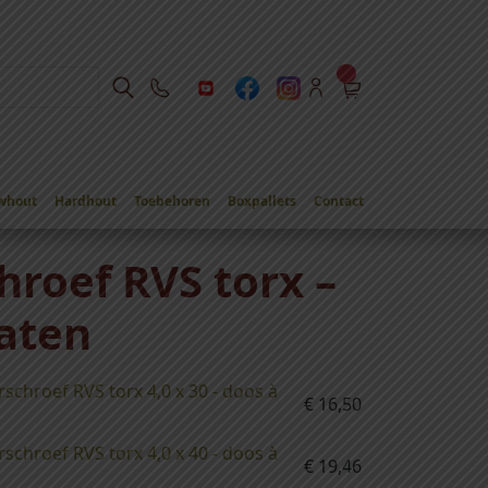
whout
Hardhout
Toebehoren
Boxpallets
Contact
hroef RVS torx –
aten
schroef RVS torx 4,0 x 30 - doos à
€
16,50
schroef RVS torx 4,0 x 40 - doos à
€
19,46