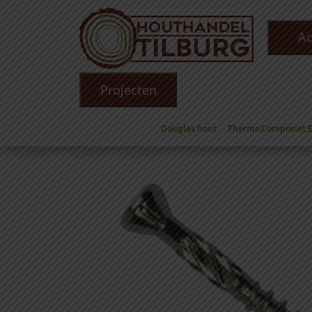
Ac
Projecten
Douglas hout
Thermo,Composiet,
Winkel
/
Toebehoren
/
Schroeven
/
Schroeven R