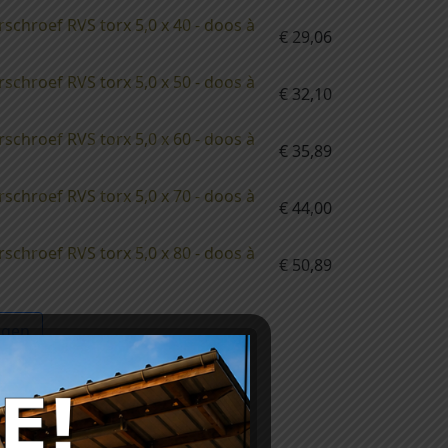
schroef RVS torx 5,0 x 40 - doos à
€
29,06
schroef RVS torx 5,0 x 50 - doos à
€
32,10
schroef RVS torx 5,0 x 60 - doos à
€
35,89
schroef RVS torx 5,0 x 70 - doos à
€
44,00
schroef RVS torx 5,0 x 80 - doos à
€
50,89
agen