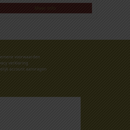
Meer info
gemene voorwaarden
vacy verklaring
elijk account aanvragen