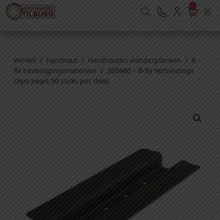
Winkel
/
Hardhout
/
Hardhouten vlonderplanken
/
B -
fix bevestigingsmateriaal
/ 200460 – B-fix verbindings
clips zwart 50 stuks per doos