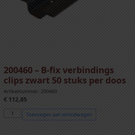
200460 – B-fix verbindings
clips zwart 50 stuks per doos
Artikelnummer: 200460
€
112,85
2
Toevoegen aan winkelwagen
0
0
4