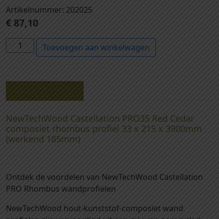
Artikelnummer: 202025
€
87,10
2
Toevoegen aan winkelwagen
0
2
0
2
Beschrijving
5
-
NewTechWood Castellation PRO35 Red Cedar
N
composiet rhombus profiel 33 x 215 x 3900mm
e
(werkend 185mm)
w
T
e
Ontdek de voordelen van NewTechWood Castellation
c
PRO Rhombus wandprofielen
h
W
NewTechWood hout-kunststof-composiet wand