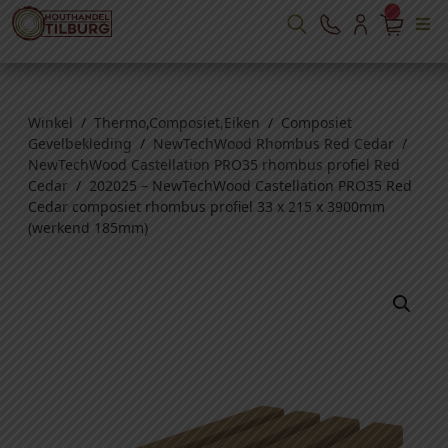
Winkel
/
Thermo,Composiet,Eiken
/
Composiet
Gevelbekleding
/
NewTechWood Rhombus Red Cedar
/
NewTechWood Castellation PRO35 rhombus profiel Red
Cedar
/ 202025 – NewTechWood Castellation PRO35 Red
Cedar composiet rhombus profiel 33 x 215 x 3900mm
(werkend 185mm)