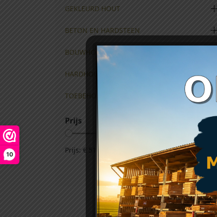
GEKLEURD HOUT
BETON EN HARDSTEEN
BOUWHOUT
HARDHOUT
TOEBEHOREN
Prijs
Prijs:
€ 51
—
€ 88
10