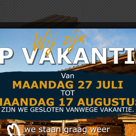
NewTechWood
Castellation PRO35
Kleur Red Cedar
composiet rhombus
profiel 33 x
215mm(werkend
185mm)
€
51,40
From:
Meer info