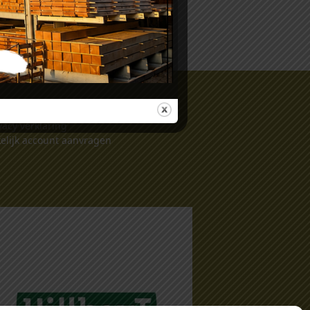
gemene voorwaarden
vacy verklaring
elijk account aanvragen