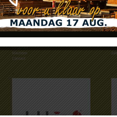
Klantenservice
Al
Retouren
Pri
Klachten
Zak
Contact
.
.