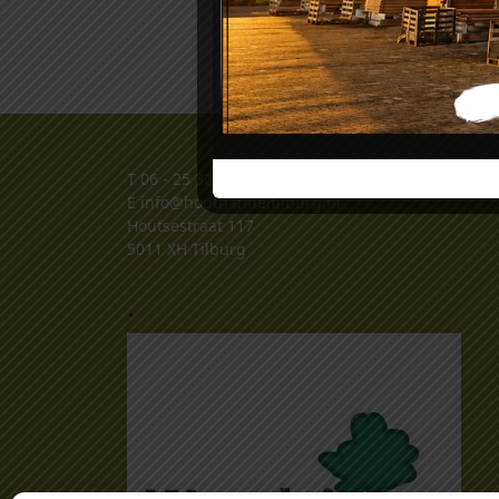
T
06 - 25 32 32 34
E
info@houthandeltilburg.nl
Houtsestraat 117
5011 XH Tilburg
.