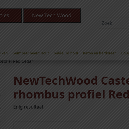
ties
New Tech Wood
Eiken
Geïmpregneerd Hout
Gekleurd hout
Beton en hardsteen
Bou
Gevelbekleding
/
NewTechWood Rhombus Red Cedar
rofiel Red Cedar
NewTechWood Caste
rhombus profiel Re
Enig resultaat