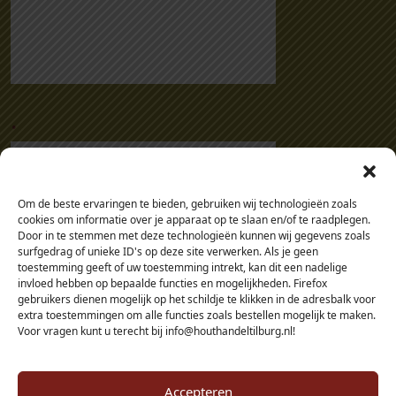
9
0
0
m
m
(
.
w
e
r
k
Om de beste ervaringen te bieden, gebruiken wij technologieën zoals
e
cookies om informatie over je apparaat op te slaan en/of te raadplegen.
n
Door in te stemmen met deze technologieën kunnen wij gegevens zoals
surfgedrag of unieke ID's op deze site verwerken. Als je geen
d
toestemming geeft of uw toestemming intrekt, kan dit een nadelige
1
invloed hebben op bepaalde functies en mogelijkheden. Firefox
5
gebruikers dienen mogelijk op het schildje te klikken in de adresbalk voor
extra toestemmingen om alle functies zoals bestellen mogelijk te maken.
0
Voor vragen kunt u terecht bij info@houthandeltilburg.nl!
m
m
)
Accepteren