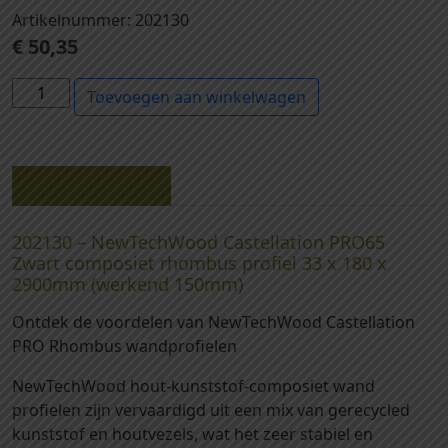
Artikelnummer: 202130
€
50,35
2
Toevoegen aan winkelwagen
0
2
1
3
Beschrijving
0
-
202130 – NewTechWood Castellation PRO65
N
Zwart composiet rhombus profiel 33 x 180 x
e
2900mm (werkend 150mm)
w
Ontdek de voordelen van NewTechWood Castellation
T
PRO Rhombus wandprofielen
e
c
NewTechWood hout-kunststof-composiet wand
h
profielen zijn vervaardigd uit een mix van gerecycled
W
kunststof en houtvezels, wat het zeer stabiel en