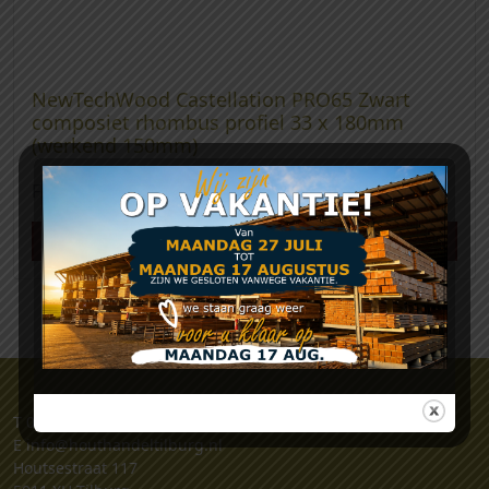
NewTechWood Castellation PRO65 Zwart
composiet rhombus profiel 33 x 180mm
(werkend 150mm)
€
50,35
From:
Meer info
T
06 - 25 32 32 34
E
info@houthandeltilburg.nl
Houtsestraat 117