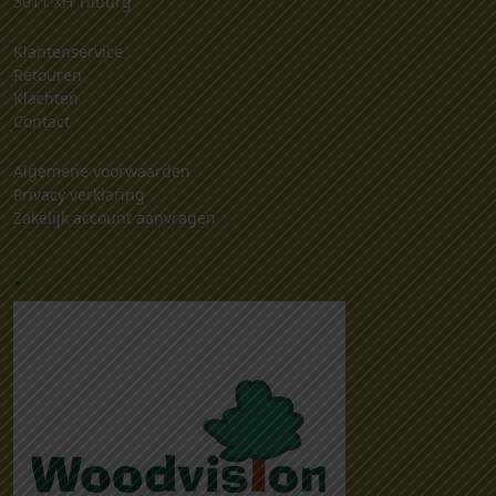
5011 XH Tilburg
Klantenservice
Retouren
Klachten
Contact
Algemene voorwaarden
Privacy verklaring
Zakelijk account aanvragen
.