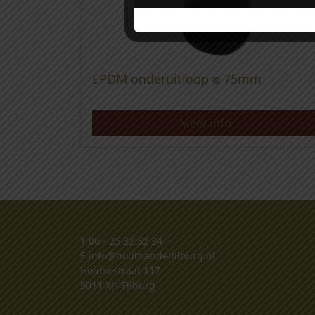
EPDM onderuitloop ᴓ 75mm
Meer info
T
06 - 25 32 32 34
E
info@houthandeltilburg.nl
Houtsestraat 117
5011 XH Tilburg