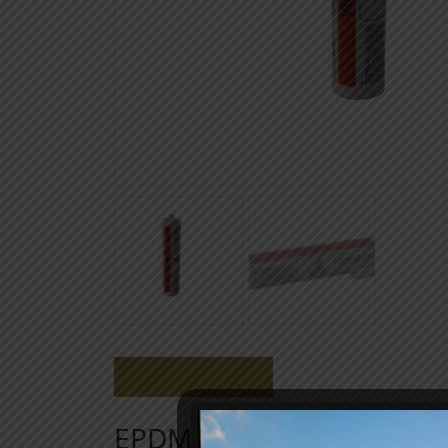
Beschrijving
EPDM kit VB9510