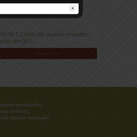
EPDM 1,2 mm dik diverse breedtes
(prijs per M1)
Meer info
gemene voorwaarden
vacy verklaring
elijk account aanvragen