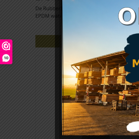
De Rubberkit VB-9510 is een makkelijk hante
EPDM waterdicht te verwerken.
Gerelateerde producten
10