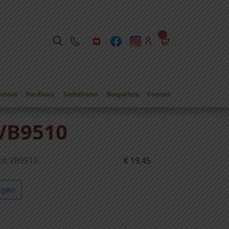
whout
Hardhout
Toebehoren
Boxpallets
Contact
VB9510
kit VB9510
€
19,45
agen