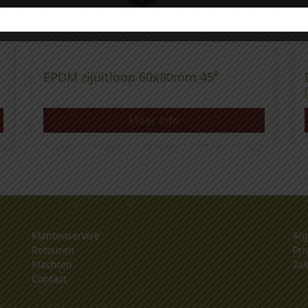
EPDM zijuitloop 60x80mm 45⁰
Meer info
Klantenservice
Al
Retouren
Pri
Klachten
Zak
Contact